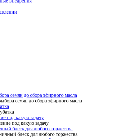
нные внедрения
равлении
ора семян до сбора эфирного масла
батка
ие под какую задачу
чный блеск для любого торжества