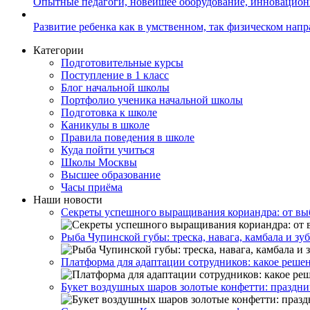
Опытные педагоги, новейшее оборудование, инновацио
Развитие ребенка как в умственном, так физическом нап
Категории
Подготовительные курсы
Поступление в 1 класс
Блог начальной школы
Портфолио ученика начальной школы
Подготовка к школе
Каникулы в школе
Правила поведения в школе
Куда пойти учиться
Школы Москвы
Высшее образование
Часы приёма
Наши новости
Секреты успешного выращивания кориандра: от выб
Рыба Чупинской губы: треска, навага, камбала и зу
Платформа для адаптации сотрудников: какое решен
Букет воздушных шаров золотые конфетти: праздни