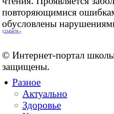
чтения. Проявляется забо
повторяющимися ошибками
обусловлены нарушениями 
1
2
3
4
5
6
7
8
»
© Интернет-портал школы
защищены.
Разное
Актуально
Здоровье