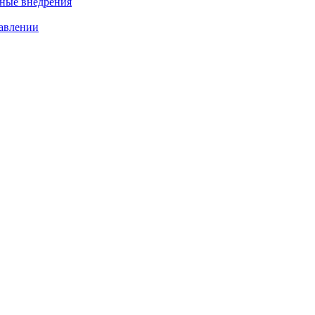
нные внедрения
равлении