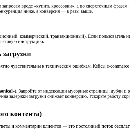
апросам вроде «купить кроссовки», а по сверхточным фразам: 
конкуренция ниже, а конверсия — в разы выше.
.
онный, коммерческий, транзакционный). Если пользователь ище
ошаговую инструкцию.
ь загрузки
оятно чувствительны к техническим ошибкам. Кейсы e-commerce 
nical»).
Закройте от индексации мусорные страницы, дубли и р
унда задержки загрузки снижает конверсию. Ускорьте работу ск
ого контента)
ответы и комментарии клиентов — это постоянный поток бесплат