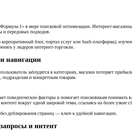
«Формула-1» в мире поисковой оптимизации. Интернет-магазины
ы и передовых подходов.
то корпоративный блог, портал услуг или SaaS-платформа), изу
ренять у лидеров интернет-торговли.
 и навигации
 пользователь заблудятся в категориях, магазин потеряет приб
, подразделам и конкретным товарам.
ет поведенческие факторы и помогает поисковикам понимать в
контент вокруг одной широкой темы, ссылаясь на более узкие ста
 без дублирования страниц — ключ к удобной навигации.
 запросы и интент