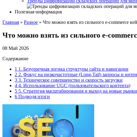
Тренды цифровизации складских операций для мин
Полезная информация
Главная
»
Разное
»
Что можно взять из сильного e-commerce ке
Что можно взять из сильного e-commer
08 Май 2026
Содержание
1
1. Безупречная логика структуры сайта и навигации
2
2. Фокус на низкочастотные (Long-Tail) запросы и инте
3
3. Техническое совершенство и скорость загрузки
4
4. Использование UGC (пользовательского контента)
5
5. Стратегия масштабирования и выход на новые рынки
6
Подводя итоги