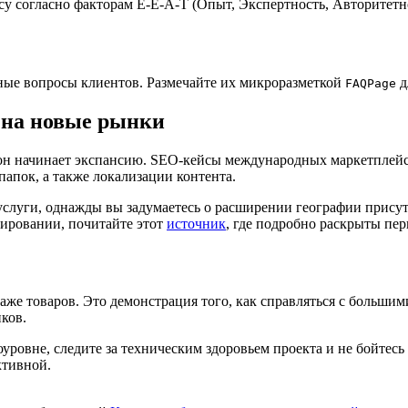
су согласно факторам E-E-A-T (Опыт, Экспертность, Авторитетно
льные вопросы клиентов. Размечайте их микроразметкой
д
FAQPage
 на новые рынки
, он начинает экспансию. SEO-кейсы международных маркетплей
папок, а также локализации контента.
луги, однажды вы задумаетесь о расширении географии присутс
ировании, почитайте этот
источник
, где подробно раскрыты пе
аже товаров. Это демонстрация того, как справляться с больши
ков.
уровне, следите за техническим здоровьем проекта и не бойтес
ктивной.