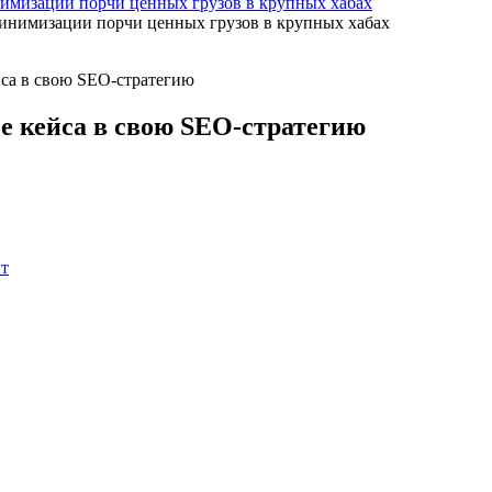
имизации порчи ценных грузов в крупных хабах
йса в свою SEO-стратегию
ce кейса в свою SEO-стратегию
нт