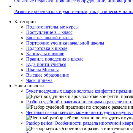
Опытные педагоги, новейшее оборудование, инновацио
Развитие ребенка как в умственном, так физическом нап
Категории
Подготовительные курсы
Поступление в 1 класс
Блог начальной школы
Портфолио ученика начальной школы
Подготовка к школе
Каникулы в школе
Правила поведения в школе
Куда пойти учиться
Школы Москвы
Высшее образование
Часы приёма
Наши новости
Букет воздушных шаров золотые конфетти: праздни
Разбор судебной практики по спорам о разделе и
Честный разбор кейсов: можно ли отсудить имущес
Разбор кейса: Особенности раздела ипотечной ква