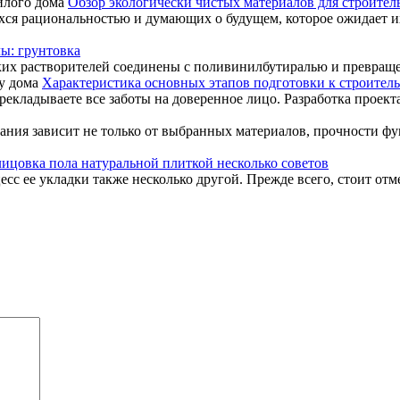
Обзор экологически чистых материалов для строител
хся рациональностью и думающих о будущем, которое ожидает и
ы: грунтовка
их растворителей соединены с поливинилбутиралью и превращен
Характеристика основных этапов подготовки к строитель
рекладываете все заботы на доверенное лицо. Разработка проекта
здания зависит не только от выбранных материалов, прочности ф
ицовка пола натуральной плиткой несколько советов
сс ее укладки также несколько другой. Прежде всего, стоит отмет