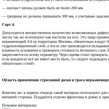
— нахлыст шпона должен быть не более 200 мм.
— трещины не должны превышать 300 мм, а учитываю заделанн
Сорт 4.
Допускаются множественное количество всевозможных дефектов
листы так же используют как настилы на пол. Это чаще применя
нержавеющий А4 на территории Москвы, обязательно кладут бет
гидроизоляционный слой, а после уже производится укладыван
влажность основания и проверить готовность бетонного слоя. В
закрепляется по всему периметру. Через время стоит проверить
если конденсат всё же имеет место быть, то следует подождать
обязательно сгниёт.
Область применения строганной доски и троса нержавеюще
Конечно же, в первую очередь такой материал используют для о
внешней стороны. Поддаются отделке фронтоны в домах и эрк
Похожие материалы: