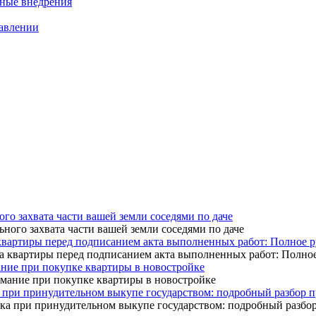
нные внедрения
равлении
ого захвата части вашей земли соседями по даче
квартиры перед подписанием акта выполненных работ: Полное р
ание при покупке квартиры в новостройке
 при принудительном выкупе государством: подробный разбор 