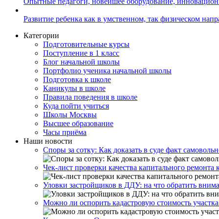
Опытные педагоги, новейшее оборудование, инновацио
Развитие ребенка как в умственном, так физическом нап
Категории
Подготовительные курсы
Поступление в 1 класс
Блог начальной школы
Портфолио ученика начальной школы
Подготовка к школе
Каникулы в школе
Правила поведения в школе
Куда пойти учиться
Школы Москвы
Высшее образование
Часы приёма
Наши новости
Споры за сотку: Как доказать в суде факт самовольн
Чек-лист проверки качества капитального ремонта 
Уловки застройщиков в ДДУ: на что обратить вним
Можно ли оспорить кадастровую стоимость участка