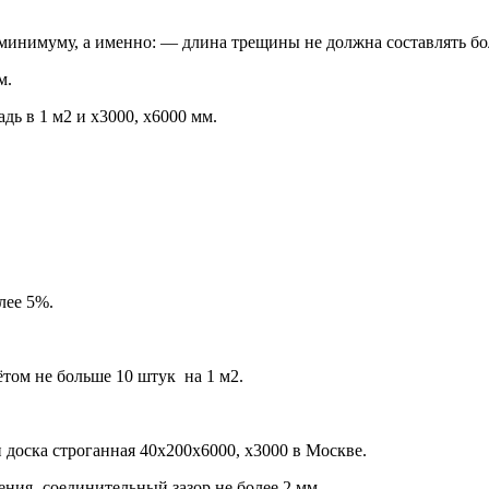
к минимуму, а именно: — длина трещины не должна составлять бо
м.
дь в 1 м2 и х3000, х6000 мм.
лее 5%.
ётом не больше 10 штук на 1 м2.
 доска строганная 40х200х6000, х3000 в Москве.
ния- соединительный зазор не более 2 мм.