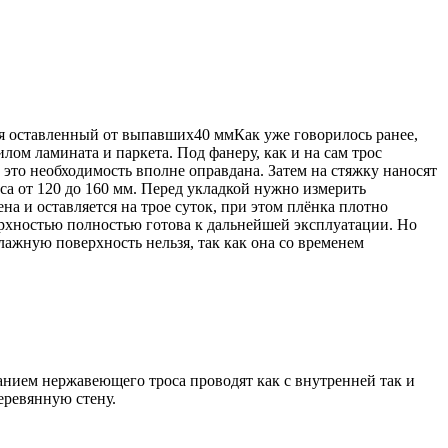
ия оставленный от выпавших40 ммКак уже говорилось ранее,
лом ламината и паркета. Под фанеру, как и на сам трос
 это необходимость вполне оправдана. Затем на стяжку наносят
а от 120 до 160 мм. Перед укладкой нужно измерить
а и оставляется на трое суток, при этом плёнка плотно
верхностью полностью готова к дальнейшей эксплуатации. Но
влажную поверхность нельзя, так как она со временем
ванием нержавеющего троса проводят как с внутренней так и
еревянную стену.