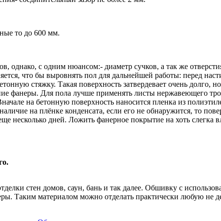
ые то до 600 мм.
, однако, с одним нюансом:- диаметр сучков, а так же отверст
ется, что бы выровнять пол для дальнейшей работы: перед насти
онную стяжку. Такая поверхность затвердевает очень долго, но
ие фанеры. Для пола лучше применять листы нержавеющего трос
начале на бетонную поверхность наносится пленка из полиэтилен
 наличие на плёнке конденсата, если его не обнаружится, то по
 еще несколько дней. Ложить фанерное покрытие на хоть слегка 
го.
тделки стен домов, саун, бань и так далее. Обшивку с использо
еры. Таким материалом можно отделать практически любую не д