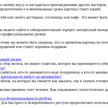
 своему вкусу и насладиться произведениями других мастеров, 
предпочтении и в минимальные сроки картина станет вашей.
себя или своего ресторана, гостиницы или кафе. Это может быть
 вы можете найти и обворожительный портрет, интересный нат
м профессиональном уровне.
этому вы можете быть уверены, что со временем картина не поте
ощущений или станет хорошим подарком.
 вашей жизни
о сбор железа, он живое существо, которое вы принимаете к себе
ять?
сслабиться, кто-то занимается в воде похудением, а кто-то зани
ь контрольную работу по математике?
йтов, на которых вы сможете как заказать, так и скачать готов
сколько времени спит человек. Как показывают статистические д
ь и функциональность нетбука
а. Для быстрого и безпроблемного доступа предпочитают использ