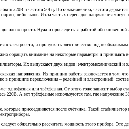
быть 220В и частота 50Гц. По обыкновению, частота держится 
 нормы, либо выше. Из-за частых перепадов напряжения могут п
и довольно просто. Нужно проследить за работой обыкновенной
ия в электросети, и пропускать электричество под необходимым
ужно обращать внимание на некоторые параметры и принимать 
абилизаторы. Их выпускают двух видов: электромеханический и
качках напряжения. Их принцип работы заключается в том, что 
ко в принципе переключения – релейный и электронный, соотве
оме: однофазная или трёхфазная. От этого тоже зависит выбор с
есь 220В. А вот трёхфазные используются там, где напряжение 
е, которые присоединяются после счётчика. Такой стабилизатор 
лектроприборы.
следует обязательно рассчитать мощность этого прибора. Это д