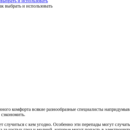
 выбрать и использовать
нного комфорта всякие разнообразные специалисты напридумыв
 сэкономить.
 случиться с кем угодно. Особенно эти перепады могут случатьс
-за частых гроз и молний, которые могут попасть в электрощит