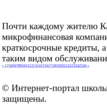
Почти каждому жителю Ка
микрофинансовая компани
краткосрочные кредиты, а
таким видом обслуживание
«
1
2
3
4
5
6
7
8
9
10
11
12
13
14
15
16
17
18
19
20
21
22
23
24
25
26
»
© Интернет-портал школы
защищены.