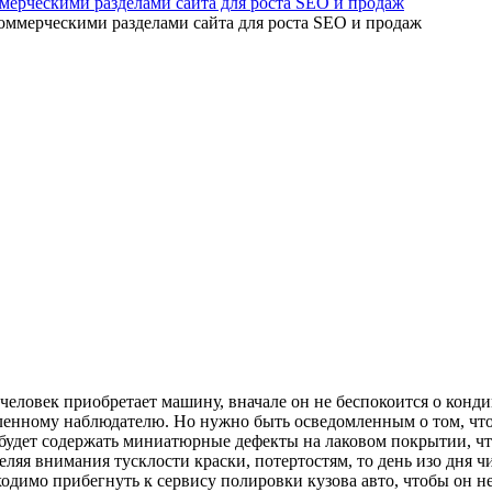
мерческими разделами сайта для роста SEO и продаж
человек приобретает машину, вначале он не беспокоится о конди
енному наблюдателю. Но нужно быть осведомленным о том, что 
 будет содержать миниатюрные дефекты на лаковом покрытии, что
еляя внимания тусклости краски, потертостям, то день изо дня ч
ходимо прибегнуть к сервису полировки кузова авто, чтобы он н