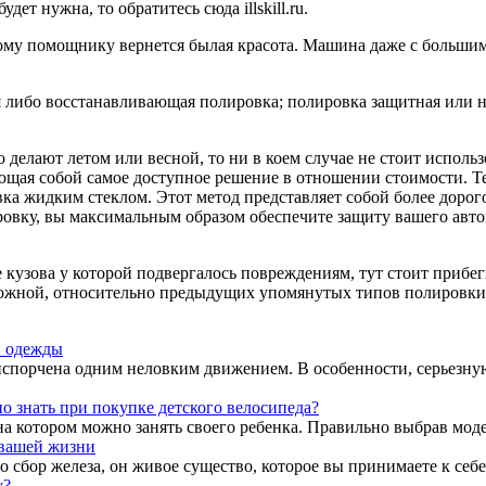
удет нужна, то обратитесь сюда illskill.ru.
ому помощнику вернется былая красота. Машина даже с большим п
 либо восстанавливающая полировка; полировка защитная или н
делают летом или весной, то ни в коем случае не стоит использ
щая собой самое доступное решение в отношении стоимости. Тем
ка жидким стеклом. Этот метод представляет собой более дорог
вку, вы максимальным образом обеспечите защиту вашего автом
 кузова у которой подвергалось повреждениям, тут стоит прибег
 сложной, относительно предыдущих упомянутых типов полировки
й одежды
испорчена одним неловким движением. В особенности, серьезну
о знать при покупке детского велосипеда?
а котором можно занять своего ребенка. Правильно выбрав модел
 вашей жизни
о сбор железа, он живое существо, которое вы принимаете к себе
у?