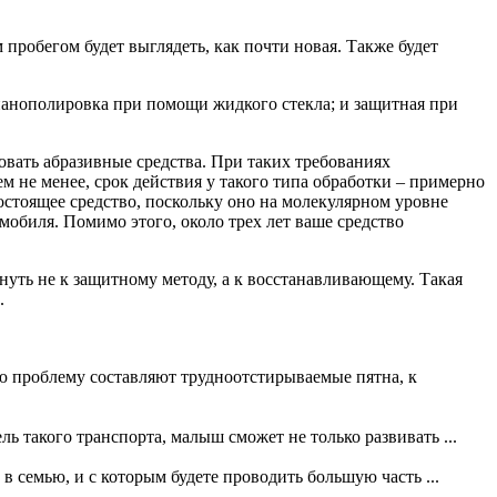
робегом будет выглядеть, как почти новая. Также будет
анополировка при помощи жидкого стекла; и защитная при
овать абразивные средства. При таких требованиях
 не менее, срок действия у такого типа обработки – примерно
остоящее средство, поскольку оно на молекулярном уровне
обиля. Помимо этого, около трех лет ваше средство
нуть не к защитному методу, а к восстанавливающему. Такая
.
ю проблему составляют трудноотстирываемые пятна, к
ь такого транспорта, малыш сможет не только развивать ...
 в семью, и с которым будете проводить большую часть ...