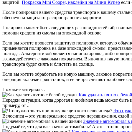
защитой.
Покраска Mini Cooper, наклейки на Мини Купер
если б
После полировки вашего средства транспорта к вашему стальн
обеспечена защита от распространения коррозии.
Полировка может быть следующих разновидностей: абразивная
помощи средств из смолы на эпоксидной основе.
Если вы хотите провести защитную полировку, которую обычно 
применяется полировка на базе эпоксидной смолы, представляю
полгода. Альтернативой является нанополировка, либо полиров
взаимодействует с лаковым покрытием. Выполнив такую полиро
транспорта будет сиять и блистать на солнце.
Если вы хотите обработать не новую машину, лаковое покрытие
операция включает ряд этапов, и ее не зря считают наиболее
Похожие материалы:
Как удалить пятно с бело
Нередки ситуации, когда дорогая и любимая вещь может быть 
примеру, от ...
Что нужн
Велосипед – это универсальное средство передвижения, ездой н
Значение автомобиля в
Подумайте, что для вас значит автомобиль? Авто – это не прост
Как научиться водить машин