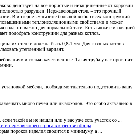
аково действует на все пористые и незащищенные от коррозии
ет полностью разрушен. Нержавеющая сталь – это прочный
розии. В интернет-магазине большой выбор всех конструкций
дает повышенными теплоизоляционными свойствами и может
я года это важно для нормальной тяги. Есть также с изоляцией
ляет подобрать конструкции для разных котлов.
ина их стенки должна быть 0,8-1 мм. Для газовых котлов
льзовать утепленный вариант.
ебованиям и только качественные. Такая труба у вас простоит
щении.
 и установкой мебели, необходимо тщательно подготовить вашу
 размещать много печей или дымоходов. Это особо актуально в
сли такой вы не нашли или у вас уже есть участок со ...
и и нержавеющего троса в качестве обзора
ма пороков изделия сводится к минимуму, а ...