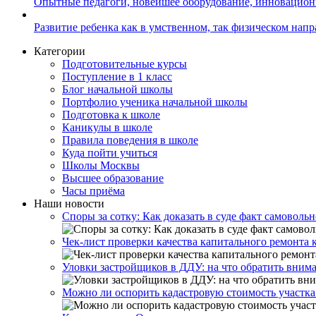
Опытные педагоги, новейшее оборудование, инновацио
Развитие ребенка как в умственном, так физическом нап
Категории
Подготовительные курсы
Поступление в 1 класс
Блог начальной школы
Портфолио ученика начальной школы
Подготовка к школе
Каникулы в школе
Правила поведения в школе
Куда пойти учиться
Школы Москвы
Высшее образование
Часы приёма
Наши новости
Споры за сотку: Как доказать в суде факт самовольн
Чек-лист проверки качества капитального ремонта 
Уловки застройщиков в ДДУ: на что обратить вним
Можно ли оспорить кадастровую стоимость участка