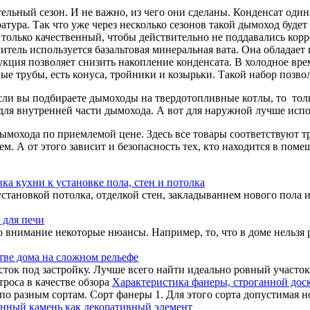
ьный сезон. И не важно, из чего они сделаны. Конденсат один
атура. Так что уже через несколько сезонов такой дымоход буд
 только качественный, чтобы действительно не поддавались кор
плитель используется базальтовая минеральная вата. Она обла
кция позволяет снизить накопление конденсата. В холодное врем
ые трубы, есть конуса, тройники и козырьки. Такой набор позво
сли вы подбираете дымоходы на твердотопливные котлы, то толщ
ля внутренней части дымохода. А вот для наружной лучше испо
ымохода по приемлемой цене. Здесь все товары соответствуют тр
м. А от этого зависит и безопасность тех, кто находится в поме
ка кухни к установке пола, стен и потолка
установкой потолка, отделкой стен, закладыванием нового пола
 для печи
во внимание некоторые нюансы. Например, то, что в доме нельзя
тве дома на сложном рельефе
ок под застройку. Лучше всего найти идеально ровный участок, е
Характеристика фанеры, строганной доск
 разным сортам. Сорт фанеры 1. Для этого сорта допустимая нор
нный камень как декоративный элемент