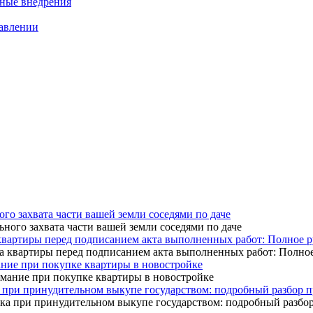
нные внедрения
равлении
ого захвата части вашей земли соседями по даче
квартиры перед подписанием акта выполненных работ: Полное р
ание при покупке квартиры в новостройке
 при принудительном выкупе государством: подробный разбор 