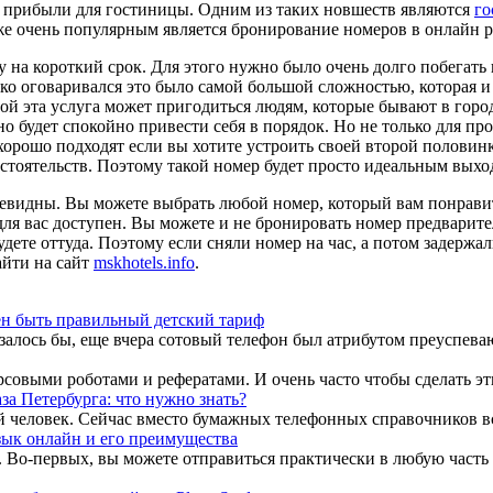
 прибыли для гостиницы. Одним из таких новшеств являются
го
же очень популярным является бронирование номеров в онлайн 
 на короткий срок. Для этого нужно было очень долго побегать 
тко оговаривался это было самой большой сложностью, которая 
ой эта услуга может пригодиться людям, которые бывают в город
о будет спокойно привести себя в порядок. Но не только для п
хорошо подходят если вы хотите устроить своей второй половин
обстоятельств. Поэтому такой номер будет просто идеальным вых
евидны. Вы можете выбрать любой номер, который вам понравить
 для вас доступен. Вы можете и не бронировать номер предварите
дете оттуда. Поэтому если сняли номер на час, а потом задержал
айти на сайт
mskhotels.info
.
н быть правильный детский тариф
алось бы, еще вчера сотовый телефон был атрибутом преуспевающ
совыми роботами и рефератами. И очень часто чтобы сделать эти
за Петербурга: что нужно знать?
 человек. Сейчас вместо бумажных телефонных справочников все
ык онлайн и его преимущества
 Во-первых, вы можете отправиться практически в любую часть 