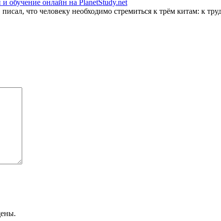
и обучение онлайн на PlanetStudy.net
исал, что человеку необходимо стремиться к трём китам: к труду
щены.