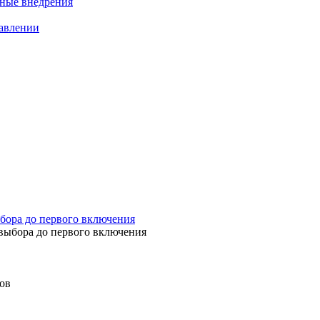
нные внедрения
равлении
бора до первого включения