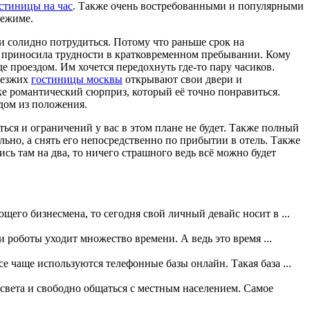
стиницы на час
. Также очень востребованными и популярными
режиме.
и солидно потрудиться. Потому что раньше срок на
и приносила трудности в кратковременном пребывании. Кому
е проездом. Им хочется передохнуть где-то пару часиков.
роезжих
гостиницы москвы
открывают свои двери и
ке романтический сюрприз, который её точно понравиться.
одом из положения.
ся и ограничений у вас в этом плане не будет. Также полный
льно, а снять его непосредственно по прибытии в отель. Также
ись там на два, то ничего страшного ведь всё можно будет
его бизнесмена, то сегодня свой личный девайс носит в ...
 роботы уходит множество времени. А ведь это время ...
 чаще используются телефонные базы онлайн. Такая база ...
света и свободно общаться с местным населением. Самое