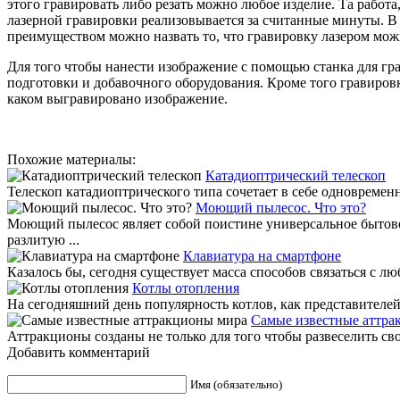
этого гравировать либо резать можно любое изделие. Та работ
лазерной гравировки реализовывается за считанные минуты. В 
преимуществом можно назвать то, что гравировку лазером мож
Для того чтобы нанести изображение с помощью станка для гр
подготовки и добавочного оборудования. Кроме того гравировк
каком выгравировано изображение.
Похожие материалы:
Катадиоптрический телескоп
Телескоп катадиоптрического типа сочетает в себе одновремен
Моющий пылесос. Что это?
Моющий пылесос являет собой поистине универсальное бытово
разлитую ...
Клавиатура на смартфоне
Казалось бы, сегодня существует масса способов связаться с лю
Котлы отопления
На сегодняшний день популярность котлов, как представителей 
Самые известные аттра
Аттракционы созданы не только для того чтобы развеселить свои
Добавить комментарий
Имя (обязательно)