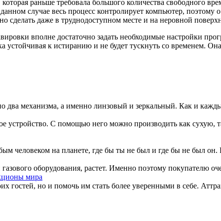
а, которая раньше требовала большого количества свободного в
данном случае весь процесс контролирует компьютер, поэтому о
но сделать даже в труднодоступном месте и на неровной поверх
авировки вполне достаточно задать необходимые настройки прог
а устойчивая к истиранию и не будет тускнуть со временем. Она
но два механизма, а именно линзовый и зеркальный. Как и кажды
е устройство. С помощью него можно производить как сухую, т
бым человеком на планете, где бы ты не был и где бы не был он.
газового оборудования, растет. Именно поэтому покупателю очен
кционы мира
х гостей, но и помочь им стать более уверенными в себе. Аттрак