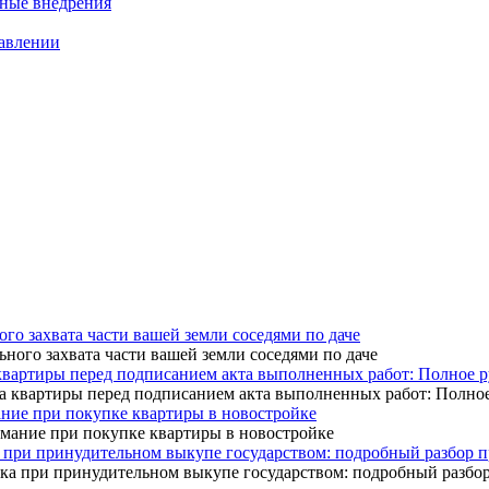
нные внедрения
равлении
ого захвата части вашей земли соседями по даче
квартиры перед подписанием акта выполненных работ: Полное р
ание при покупке квартиры в новостройке
 при принудительном выкупе государством: подробный разбор 