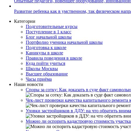
Опытные педагоги, новейшее оборудование, инновацио
Развитие ребенка как в умственном, так физическом нап
Категории
Подготовительные курсы
Поступление в 1 класс
Блог начальной школы
Портфолио ученика начальной школы
Подготовка к школе
Каникулы в школе
Правила поведения в школе
Куда пойти учиться
Школы Москвы
Высшее образование
Часы приёма
Наши новости
Споры за сотку: Как доказать в суде факт самовольн
Чек-лист проверки качества капитального ремонта 
Уловки застройщиков в ДДУ: на что обратить вним
Можно ли оспорить кадастровую стоимость участка