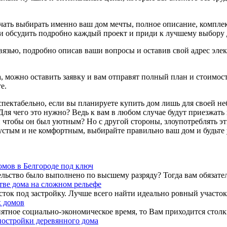
ачать выбирать именно ваш дом мечты, полное описание, компле
 обсудить подробно каждый проект и приди к лучшему выбору д
 связью, подробно описав ваши вопросы и оставив свой адрес э
 можно оставить заявку и вам отправят полный план и стоимость,
е.
спектабельно, если вы планируете купить дом лишь для своей не
Для чего это нужно? Ведь к вам в любом случае будут приезжать
 и чтобы он был уютным? Но с другой стороны, злоупотреблять э
 пустым и не комфортным, выбирайте правильно ваш дом и будьте
омов в Белгороде под ключ
льство было выполнено по высшему разряду? Тогда вам обязатель
тве дома на сложном рельефе
ок под застройку. Лучше всего найти идеально ровный участок, е
 домов
ятное социально-экономическое время, то Вам приходится столкн
остройки деревянного дома