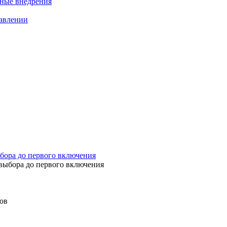
нные внедрения
равлении
бора до первого включения