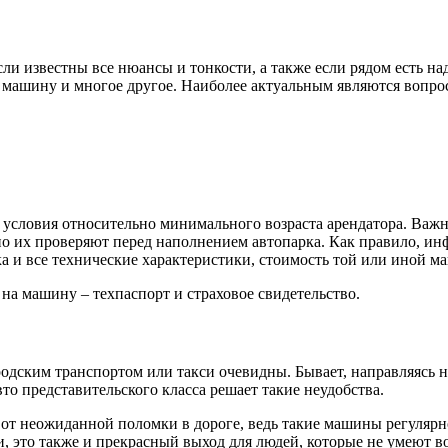
и известны все нюансы и тонкости, а также если рядом есть н
ь машину и многое другое. Наиболее актуальным являются вопро
т условия относительно минимального возраста арендатора. Важн
но их проверяют перед наполнением автопарка. Как правило, и
ка и все технические характеристики, стоимость той или иной м
на машину – техпаспорт и страховое свидетельство.
дским транспортом или такси очевидны. Бывает, направляясь н
вто представительского класса решает такие неудобства.
от неожиданной поломки в дороге, ведь такие машины регулярн
, это также и прекрасный выход для людей, которые не умеют в