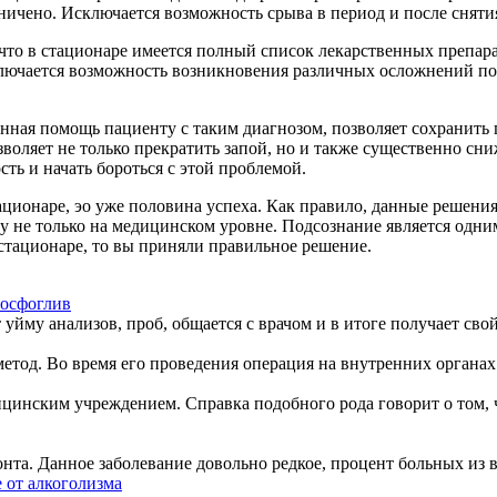
ничено. Исключается возможность срыва в период и после сняти
то в стационаре имеется полный список лекарственных препарат
ключается возможность возникновения различных осложнений пос
нная помощь пациенту с таким диагнозом, позволяет сохранить п
воляет не только прекратить запой, но и также существенно сн
ть и начать бороться с этой проблемой.
тационаре, эо уже половина успеха. Как правило, данные решен
у не только на медицинском уровне. Подсознание является одни
 стационаре, то вы приняли правильное решение.
фосфоглив
 уйму анализов, проб, общается с врачом и в итоге получает свой 
од. Во время его проведения операция на внутренних органах пр
инским учреждением. Справка подобного рода говорит о том, ч
нта. Данное заболевание довольно редкое, процент больных из 
 от алкоголизма