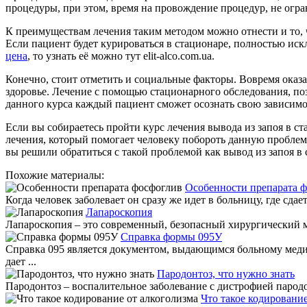
процедуры, при этом, время на провождение процедур, не огра
К преимуществам лечения таким методом можно отнести и то, ч
Если пациент будет курироваться в стационаре, полностью ис
цена
, то узнать её можно тут elit-alco.com.ua.
Конечно, стоит отметить и социальные факторы. Вовремя оказа
здоровье. Лечение с помощью стационарного обследования, поз
данного курса каждый пациент сможет осознать свою зависимос
Если вы собираетесь пройти курс лечения вывода из запоя в с
лечения, который помогает человеку побороть данную проблем
вы решили обратиться с такой проблемой как вывод из запоя в
Похожие материалы:
Особенности препарата 
Когда человек заболевает он сразу же идет в больницу, где сдает
Лапароскопия
Лапароскопия – это современный, безопасный хирургический мет
Справка формы 095У
Справка 095 является документом, выдающимся больному медиц
дает ...
Пародонтоз, что нужно знать
Пародонтоз – воспалительное заболевание с дистрофией пародо
Что такое кодирование