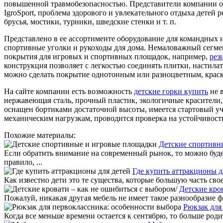
повышенной травмобезопасностью. Представители компании ос
IgroSport, проблема здорового и увлекательного отдыха детей
брусья, мостики, турники, шведские стенки и т. п.
Представлено в ее ассортименте оборудование для командных 
спортивные уголки и рукоходы для дома. Немаловажный сегмен
покрытия для игровых и спортивных площадок, например,
рез
конструкция позволяет с легкостью соединять плитки, настил
можно сделать покрытие однотонным или разноцветным, краски
На сайте компании есть возможность
детские горки купить
не в
нержавеющая сталь, прочный пластик, экологичные красители, 
оснащен бортиками достаточной высоты, имеется стартовый у
механическим нагрузкам, проводится проверка на устойчивост
Похожие материалы:
Детские спортивн
Если обратить внимание на современный рынок, то можно буде
правило, ...
Где купить аттракционы д
Как известно дети это те существа, которые большую часть сво
Детские кро
Пожалуй, никакая другая мебель не имеет такое разнообразие ф
Рюкзак для
Когда все меньше времени остается к сентябрю, то больше роди