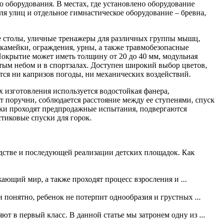
оборудования. В местах, где установлено оборудование
ля улиц и отдельное гимнастическое оборудование – бревна,
ые столы, уличные тренажеры для различных группы мышц,
камейки, ограждения, урны, а также травмобезопасные
окрытие может иметь толщину от 20 до 40 мм, модульная
тым небом и в спортзалах. Доступен широкий выбор цветов,
ся ни капризов погоды, ни механических воздействий.
их изготовления используется водостойкая фанера,
т поручни, соблюдается расстояние между ее ступенями, спуск
рки проходят предпродажные испытания, подвергаются
тиковые спуски для горок.
дстве и последующей реализации детских площадок. Как
ающий мир, а также проходят процесс взросления и ...
и понятно, ребенок не потерпит однообразия и грустных ...
ют в первый класс. В данной статье мы затронем одну из ...