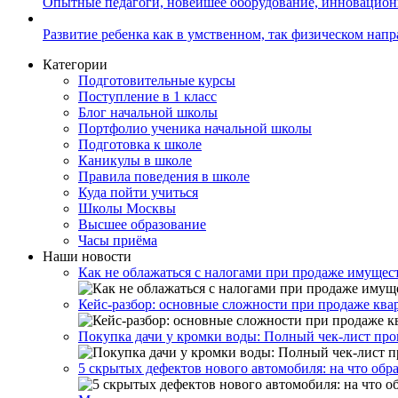
Опытные педагоги, новейшее оборудование, инновацио
Развитие ребенка как в умственном, так физическом нап
Категории
Подготовительные курсы
Поступление в 1 класс
Блог начальной школы
Портфолио ученика начальной школы
Подготовка к школе
Каникулы в школе
Правила поведения в школе
Куда пойти учиться
Школы Москвы
Высшее образование
Часы приёма
Наши новости
Как не облажаться с налогами при продаже имущес
Кейс-разбор: основные сложности при продаже ква
Покупка дачи у кромки воды: Полный чек-лист про
5 скрытых дефектов нового автомобиля: на что обр