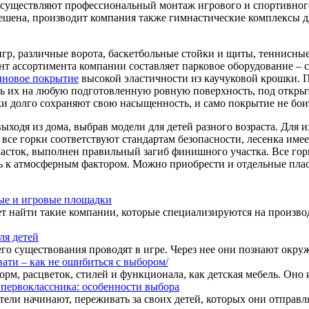
уществляют профессиональный монтаж игрового и спортивного 
 решена, производит компания также гимнастические комплексы д
игр, различные ворота, баскетбольные стойки и щиты, теннисн
т ассортимента компании составляет парковое оборудование – с
иновое покрытие
высокой эластичности из каучуковой крошки. П
ать их на любую подготовленную ровную поверхность, под откры
 долго сохраняют свою насыщенность, и само покрытие не боит
ыходя из дома, выбрав модели для детей разного возраста. Для 
все горки соответствуют стандартам безопасности, лесенка имее
часток, выполнен правильный загиб финишного участка. Все го
ь к атмосферным фактором. Можно приобрести и отдельные плас
ые и игровые площадки
т найти такие компании, которые специализируются на произво
ля детей
его существования проводят в игре. Через нее они познают окруж
вати – как не ошибиться с выбором/
орм, расцветок, стилей и функционала, как детская мебель. Оно 
 первоклассника: особенности выбора
тели начинают, переживать за своих детей, которых они отправля