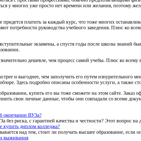
ться у многих уже просто нет времени или желания, поэтому жела
е придется платить за каждый курс, что тоже многих останавлив
ряют потребности руководства учебного заведения. Плюс ко все
 вступительные экзамены, а спустя годы после школы знаний быв
азовании.
 значительно дешевле, чем процесс самой учебы. Плюс ко всему
стрее и выгоднее, чем заполучить его путем изнурительного мн
 обзоре. Здесь подробно описаны особенности услуги, а также ст
м образовании, купить его вы тоже сможете на этом сайте. Зака
полнить свои личные данные, чтобы они совпадали со всеми доку
об окончании ВУЗа?
 без риска, с гарантией качества и честности? Этот вопрос на 
е купить диплом колледжа?
вается над тем, стоит ли получать высшее образование, если он
ки выживания