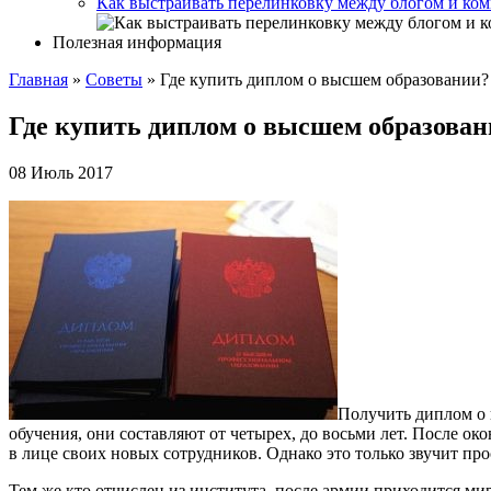
Как выстраивать перелинковку между блогом и ком
Полезная информация
Главная
»
Советы
»
Где купить диплом о высшем образовании?
Где купить диплом о высшем образова
08 Июль 2017
Получить диплом о 
обучения, они составляют от четырех, до восьми лет. После о
в лице своих новых сотрудников. Однако это только звучит про
Тем же кто отчислен из института, после армии приходится м