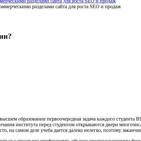
мерческими разделами сайта для роста SEO и продаж
нии?
высшем образовании первоочередная задача каждого студента В
кончания института перед студентом открываются двери многочи
сто, на самом деле учеба дается далеко нелегко, поэтому закан
ириться с простыми профессиями, обычно предполагающими физи