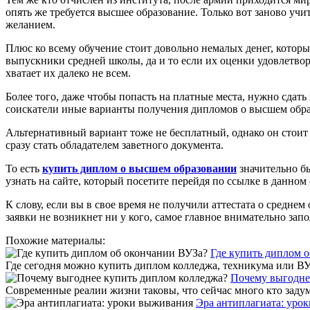
опять же требуется высшее образование. Только вот заново учи
желанием.
Плюс ко всему обучение стоит довольно немалых денег, которы
выпускники средней школы, да и то если их оценки удовлетво
хватает их далеко не всем.
Более того, даже чтобы попасть на платные места, нужно сдать
соискатели иные варианты получения дипломов о высшем обр
Альтернативный вариант тоже не бесплатный, однако он стоит
сразу стать обладателем заветного документа.
То есть
купить диплом о высшем образовании
значительно бы
узнать на сайте, который посетите перейдя по ссылке в данном
К слову, если вы в свое время не получили аттестата о средне
заявки не возникнет ни у кого, самое главное внимательно за
Похожие материалы:
Где купить диплом 
Где сегодня можно купить диплом колледжа, техникума или ВУЗа
Почему выгодне
Современные реалии жизни таковы, что сейчас много кто задумы
Эра антиплагиата: уро