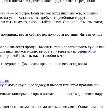
хорошо вникать в прочитанное, представлять перед собой
ания — это утро. Если это касается школьников, особенно
но на утро. Кстати когда требуются учебники и другая
ном хоть кому-то, либо читайте вслух. Специалисты отмечают,
х домашних вести себя по возможности потише. Читать лучше
воспринимается проще. Начинать тренировать память лучше как
, для школьников можно выбрать литературу из серии
Мир
тренировкой памяти, научит любви к чтению.
ы и журналы. Для людей преклонного возраста, когда
тельно
ткую мотивирующую задачу, и выбрав при этом правильный ...
ренные танцоры, которым достаточно показать движение пару
 заняться какими-то своими делами, погулять. Однако вместо