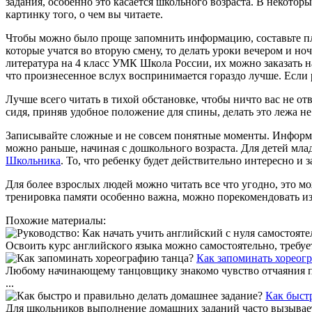
задания, особенно это касается школьного возраста. В некотор
картинку того, о чем вы читаете.
Чтобы можно было проще запомнить информацию, составьте пла
которые учатся во вторую смену, то делать уроки вечером и но
литература на 4 класс УМК Школа России, их можно заказать н
что произнесенное вслух воспринимается гораздо лучше. Если 
Лучше всего читать в тихой обстановке, чтобы ничто вас не о
сидя, приняв удобное положение для спины, делать это лежа не
Записывайте сложные и не совсем понятные моменты. Информац
можно раньше, начиная с дошкольного возраста. Для детей мла
Школьника
. То, что ребенку будет действительно интересно и
Для более взрослых людей можно читать все что угодно, это мо
тренировка памяти особенно важна, можно порекомендовать и
Похожие материалы:
Освоить курс английского языка можно самостоятельно, требуе
Как запоминать хореог
Любому начинающему танцовщику знакомо чувство отчаяния пр
...
Как быст
Для школьников выполнение домашних заданий часто вызывает 