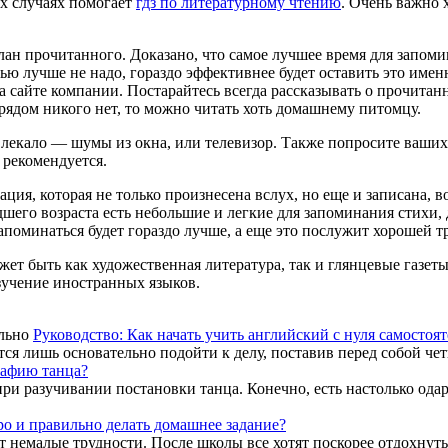
ых случаях помогает
гдз по литературному чтению
. Очень важно 
н прочитанного. Доказано, что самое лучшее время для запомин
чью лучше не надо, гораздо эффективнее будет оставить это имен
а сайте компании. Постарайтесь всегда рассказывать о прочитан
рядом никого нет, то можно читать хоть домашнему питомцу.
твлекало — шумы из окна, или телевизор. Также попросите ваши
 рекомендуется.
ия, которая не только произнесена вслух, но еще и записана, 
дшего возраста есть небольшие и легкие для запоминания стихи
 запоминаться будет гораздо лучше, а еще это послужит хорошей 
жет быть как художественная литература, так и глянцевые газет
зучение иностранных языков.
Руководство: Как начать учить английский с нуля самостоя
тся лишь основательно подойти к делу, поставив перед собой че
рафию танца?
и разучивании постановки танца. Конечно, есть настолько ода
ро и правильно делать домашнее задание?
немалые трудности. После школы все хотят поскорее отдохнуть,