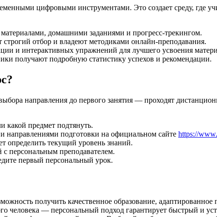
еменными цифровыми инструментами. Это создает среду, где учит
материалами, домашними заданиями и прогресс-трекингом.
 строгий отбор и владеют методиками онлайн-преподавания.
ции и интерактивных упражнений для лучшего усвоения матери
ники получают подробную статистику успехов и рекомендации.
рс?
т выбора направления до первого занятия — проходят дистанцион
ли какой предмет подтянуть.
в и направлениями подготовки на официальном сайте
https://www.
т определить текущий уровень знаний.
й с персональным преподавателем.
едите первый персональный урок.
можность получить качественное образование, адаптированное 
го человека — персональный подход гарантирует быстрый и уст