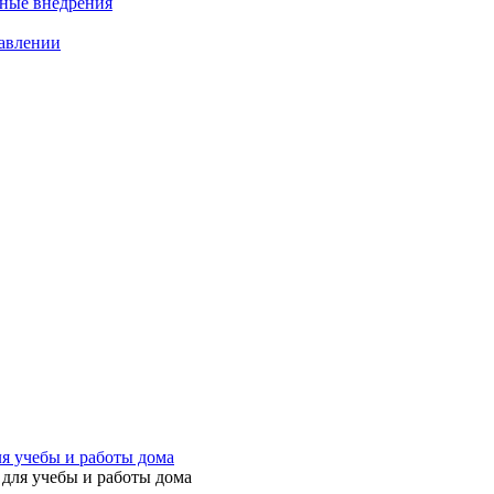
нные внедрения
равлении
ля учебы и работы дома