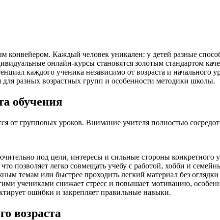
м конвейером. Каждый человек уникален: у детей разные спосо
видуальные онлайн-курсы становятся золотым стандартом качес
енциал каждого ученика независимо от возраста и начального у
 для разных возрастных групп и особенности методики школы.
та обучения
ся от групповых уроков. Внимание учителя полностью сосредот
чительно под цели, интересы и сильные стороны конкретного у
 что позволяет легко совмещать учебу с работой, хобби и семей
ым темам или быстрее проходить легкий материал без оглядки 
гими учениками снижает стресс и повышает мотивацию, особенн
ктирует ошибки и закрепляет правильные навыки.
го возраста