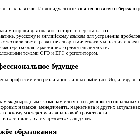
альных навыков. Индивидуальные занятия позволяют бережно ра
кой моторики для плавного старта в первом классе.
тике, русскому и английскому языкам для устранения пробело
о с технологиями, развитие алгоритмического мышления и креат
 мастерство для гармоничного развития личности.
 сложными темами ОГЭ и ЕГЭ с репетитором.
фессиональное будущее
смены профессии или реализации личных амбиций. Индивидуальн
 к международным экзаменам или языки для профессиональных ц
фровых навыков, менеджмента, маркетинга и других актуальны
аторскому мастерству и финансовой грамотности.
 истории или других предметов для души.
ужбе образования