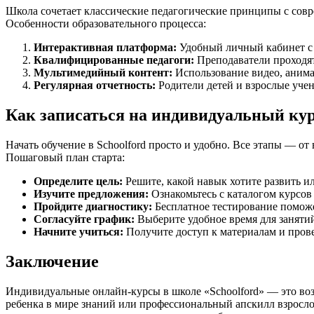
Школа сочетает классические педагогические принципы с совр
Особенности образовательного процесса:
Интерактивная платформа:
Удобный личный кабинет с 
Квалифицированные педагоги:
Преподаватели проходят
Мультимедийный контент:
Использование видео, анима
Регулярная отчетность:
Родители детей и взрослые уче
Как записаться на индивидуальный ку
Начать обучение в Schoolford просто и удобно. Все этапы — о
Пошаговый план старта:
Определите цель:
Решите, какой навык хотите развить и
Изучите предложения:
Ознакомьтесь с каталогом курсо
Пройдите диагностику:
Бесплатное тестирование поможе
Согласуйте график:
Выберите удобное время для заняти
Начните учиться:
Получите доступ к материалам и пров
Заключение
Индивидуальные онлайн-курсы в школе «Schoolford» — это воз
ребенка в мире знаний или профессиональный апскилл взросло