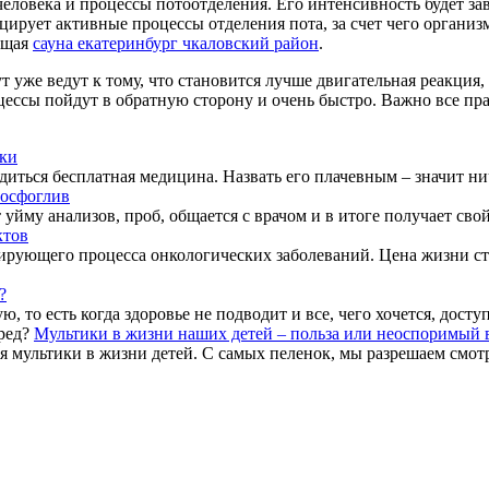
человека и процессы потоотделения. Его интенсивность будет за
рует активные процессы отделения пота, за счет чего организм
ющая
сауна екатеринбург чкаловский район
.
 уже ведут к тому, что становится лучше двигательная реакция
цессы пойдут в обратную сторону и очень быстро. Важно все пра
ки
диться бесплатная медицина. Назвать его плачевным – значит ни
фосфоглив
 уйму анализов, проб, общается с врачом и в итоге получает свой 
ктов
сирующего процесса онкологических заболеваний. Цена жизни ст
?
то есть когда здоровье не подводит и все, чего хочется, доступ
Мультики в жизни наших детей – польза или неоспоримый 
я мультики в жизни детей. С самых пеленок, мы разрешаем смотр