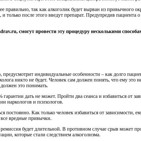
ее правильно, так как алкоголик будет вырван из привычного о
 только после этого введут препарат. Предупредив пациента о п
rav.ru, смогут провести эту процедуру несколькими способа
о, предусмотрит индивидуальные особенности – как долго пацие
холога никто не будет. Человек сам должен понять, что ему это 
 должен это понимать.
гарантии дать не может. Пройти два сеанса и избавиться от за
ции наркологов и психологов.
ся постоянно. Как только человек избавиться от зависимости, е
 все вредные привычки.
ремиссия будет длительной. В противном случае срыв может про
ации, которые стали следствием алкоголизма.