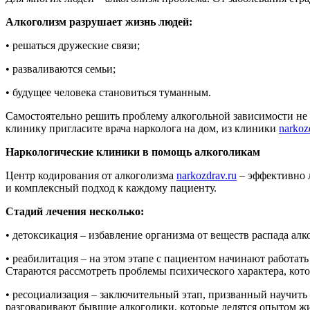
Алкоголизм разрушает жизнь людей:
• решаться дружеские связи;
• разваливаются семьи;
• будущее человека становиться туманным.
Самостоятельно решить проблему алкогольной зависимости не п
клинику пригласите врача нарколога на дом, из клиники
narkoz
Наркологические клиники в помощь алкоголикам
Центр кодирования от алкоголизма
narkozdrav.ru
– эффективно 
и комплексный подход к каждому пациенту.
Стадий лечения несколько:
• детоксикация – избавление организма от веществ распада алк
• реабилитация – на этом этапе с пациентом начинают работать
Стараются рассмотреть проблемы психического характера, кото
• ресоциализация – заключительный этап, призванный научить 
разговаривают бывшие алкоголики, которые делятся опытом жи