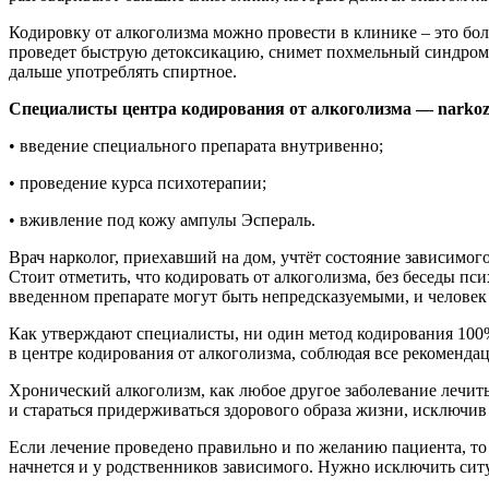
Кодировку от алкоголизма можно провести в клинике – это бол
проведет быструю детоксикацию, снимет похмельный синдром, и
дальше употреблять спиртное.
Специалисты центра кодирования от алкоголизма — narkozd
• введение специального препарата внутривенно;
• проведение курса психотерапии;
• вживление под кожу ампулы Эспераль.
Врач нарколог, приехавший на дом, учтёт состояние зависимог
Стоит отметить, что кодировать от алкоголизма, без беседы пси
введенном препарате могут быть непредсказуемыми, и человек
Как утверждают специалисты, ни один метод кодирования 100% 
в центре кодирования от алкоголизма, соблюдая все рекоменда
Хронический алкоголизм, как любое другое заболевание лечить
и стараться придерживаться здорового образа жизни, исключив
Если лечение проведено правильно и по желанию пациента, то 
начнется и у родственников зависимого. Нужно исключить ситу