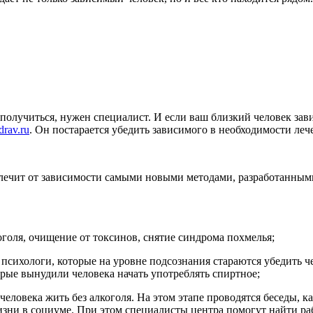
олучиться, нужен специалист. И если ваш близкий человек завис
drav.ru
. Он постарается убедить зависимого в необходимости леч
лечит от зависимости самыми новыми методами, разработанным
оголя, очищение от токсинов, снятие синдрома похмелья;
 психологи, которые на уровне подсознания стараются убедить че
рые вынудили человека начать употреблять спиртное;
человека жить без алкоголя. На этом этапе проводятся беседы, 
зни в социуме. При этом специалисты центра помогут найти раб