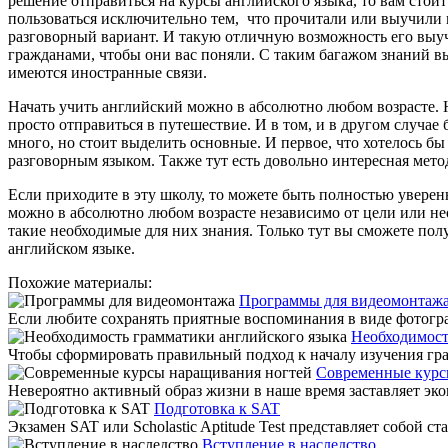
решение отправиться на курсы английского языка, то вам стои
пользоваться исключительно тем, что прочитали или выучили 
разговорный вариант. И такую отличную возможность его выу
гражданами, чтобы они вас поняли. С таким багажом знаний вы 
имеются иностранные связи.
Начать учить английский можно в абсолютно любом возрасте. Н
просто отправиться в путешествие. И в том, и в другом случае
много, но стоит выделить основные. И первое, что хотелось б
разговорным языком. Также тут есть довольно интересная метод
Если приходите в эту школу, то можете быть полностью уверенн
можно в абсолютно любом возрасте независимо от цели или н
такие необходимые для них знания. Только тут вы сможете полу
английском языке.
Похожие материалы:
Программы для видеомонтаж
Если любите сохранять приятные воспоминания в виде фотографи
Необходимост
Чтобы сформировать правильный подход к началу изучения грамм
Современные курс
Невероятно активный образ жизни в наше время заставляет эко
Подготовка к SAT
Экзамен SAT или Scholastic Aptitude Test представляет собой
Вступление в наследство