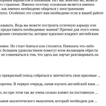
говорным вариантом и книжным. Нет вы, конечно же, можете
ного странные. Именно поэтому основным является именно
т, как именно необходимо общаться с иностранными
глупо. Особенно это станет вам необходимо если в вашей работе
тказывать. Ведь вы можете построить отличную карьеру или
ут предоставить необходимые знания? Причин для этого очень
 хорошие специалисты, которые идеально владеют английским
овне. Не стоит бояться или стеснятся. Начинать что-либо
ы с большим удовольствием помогут всем желающим обрести
 сомневаться в том, что здесь вас научат разговаривать на
 прекрасный повод собраться и запечатлеть свои красивые ...
рична. В первую очередь, начав изучать английский язык ...
но при этом так же очень сильно влияет на постоянную ...
авыков аналитического мышления, который необходим для ...