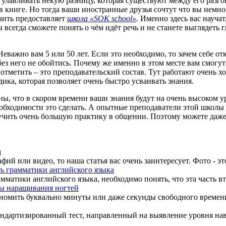
т улавливать некую разницу, которая существуют между его раз
в книге. Но тогда ваши иностранные друзья сочтут что вы нем
чить предоставляет
школа «SOK school»
.
Именно здесь вас науча
всегда сможете понять о чём идёт речь и не станете выглядеть 
еважно вам 5 или 50 лет. Если это необходимо, то зачем себе о
 без него не обойтись. Почему же именно в этом месте вам смог
ы отметить – это преподавательский состав. Тут работают очень
ика, которая позволяет очень быстро усваивать знания.
ы, что в скором времени ваши знания будут на очень высоком ур
еобходимости это сделать. А опытные преподаватели этой школ
чить очень большую практику в общении. Поэтому можете даже не
а
й или видео, то наша статья вас очень заинтересует. Фото - это
ь грамматики английского языка
атики английского языка, необходимо понять, что эта часть вто
ы наращивания ногтей
номить буквально минуты или даже секунды свободного времени, 
 стандартизированный тест, направленный на выявление уровня н