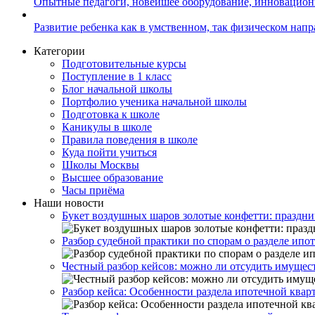
Опытные педагоги, новейшее оборудование, инновацио
Развитие ребенка как в умственном, так физическом нап
Категории
Подготовительные курсы
Поступление в 1 класс
Блог начальной школы
Портфолио ученика начальной школы
Подготовка к школе
Каникулы в школе
Правила поведения в школе
Куда пойти учиться
Школы Москвы
Высшее образование
Часы приёма
Наши новости
Букет воздушных шаров золотые конфетти: праздни
Разбор судебной практики по спорам о разделе и
Честный разбор кейсов: можно ли отсудить имущес
Разбор кейса: Особенности раздела ипотечной ква