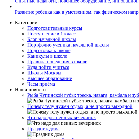
Опытные педагоги, новейшее оборудование, инновацио
Развитие ребенка как в умственном, так физическом нап
Категории
Подготовительные курсы
Поступление в 1 класс
Блог начальной школы
Портфолио ученика начальной школы
Подготовка к школе
Каникулы в школе
Правила поведения в школе
Куда пойти учиться
Школы Москвы
Высшее образование
Часы приёма
Наши новости
Рыба Чупинской губы: треска, навага, камбала и зу
Почему телу нужен отдых, а не просто выходной
Что надо для пенных вечеринок
Праздник дома