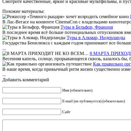
Смотрите качественные, яркие и красивые мультфильмы, и пуст
Похожие материалы:
В Лас-Вегасе на конвенте CinemaCon с владельцами кинотеатро
Туры в Бельфор, Франция
В последнее время всё больше потенциальных отпускников вмес
Туры в Алкмар, Нидерланды
Государства Бенилюкса с каждым годом принимают все большее
...
8 МАРТА ПРИХОД
Весенняя капель, солнце, прорывающееся сквозь, казалось бы, б
Как правильно орг
В наше время, когда привычный ритм жизни существенно измени
...
Добавить комментарий
Имя (обязательно)
E-mail (не публикуется) (обязательно)
Сайт