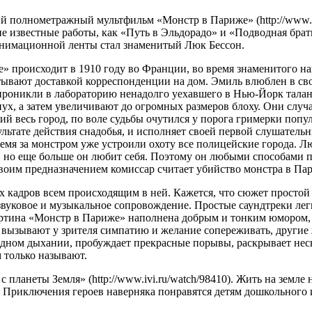
 полнометражный мультфильм «Монстр в Париже» (http://www.iv
е известные работы, как «Путь в Эльдорадо» и «Подводная брат
 анимационной ленты стал знаменитый Люк Бессон.
 происходит в 1910 году во Франции, во время знаменитого н
тывают доставкой корреспонденции на дом. Эмиль влюблен в сво
я проникли в лабораторию ненадолго уехавшего в Нью-Йорк талан
х, а затем увеличивают до огромных размеров блоху. Они случа
ший весь город, по воле судьбы очутился у порога гримерки по
льтате действия снадобья, и исполняет своей первой слушатель
время за монстром уже устроили охоту все полицейские города. 
но еще больше он любит себя. Поэтому он любыми способами пыта
 своим предназначением комиссар считает убийство монстра в П
адров всем происходящим в ней. Кажется, что сюжет простой и 
вуковое и музыкальное сопровождение. Простые саундтреки лег
артина «Монстр в Париже» наполнена добрым и тонким юмором
вызывают у зрителя симпатию и желание сопереживать, другие 
одном дыхании, пробуждает прекрасные порывы, раскрывает неск
м только называют.
ланеты Земля» (http://www.ivi.ru/watch/98410). Жить на земле н
 Приключения героев наверняка понравятся детям дошкольного 