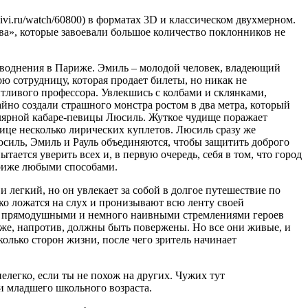
i.ru/watch/60800) в форматах 3D и классическом двухмерном.
ва», которые завоевали большое количество поклонников не
аводнения в Париже. Эмиль – молодой человек, владеющий
ю сотрудницу, которая продает билеты, но никак не
тливого профессора. Увлекшись с колбами и склянками,
йно создали страшного монстра ростом в два метра, который
пулярной кабаре-певицы Люсиль. Жуткое чудище поражает
нице несколько лирических куплетов. Люсиль сразу же
Люсиль, Эмиль и Рауль объединяются, чтобы защитить доброго
ется уверить всех и, в первую очередь, себя в том, что город
ариже любыми способами.
легкий, но он увлекает за собой в долгое путешествие по
ко ложатся на слух и пронизывают всю ленту своей
, прямодушными и немного наивными стремлениями героев
же, напротив, должны быть повержены. Но все они живые, и
олько сторон жизни, после чего зритель начинает
елегко, если ты не похож на других. Чужих тут
и младшего школьного возраста.