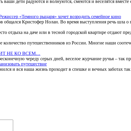
ь ваши дети радуются и волнуются, смеются и веселятся вместе
Режиссер «Темного рыцаря» хочет возродить семейное кино
в общался Кристофер Нолан. Во время выступления речь шла о пл
то отдыха на даче или в тесной городской квартире отдают пре
 количество путешественников из России. Многие наши соотече
ИТ НЕ КО ВСЕМ…
есконечную череду серых дней, веселое журчание ручья – так при
анизовать путешествие
лся и вся наша жизнь проходит в спешке и вечных заботах так 