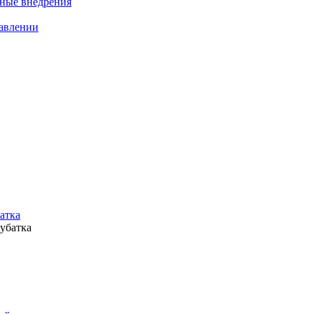
нные внедрения
равлении
батка