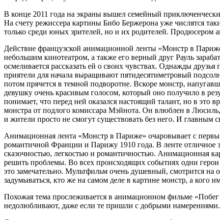
В конце 2011 года на экраны вышел семейный приключенческий
На счету режиссера картины Бибо Бержерона уже числятся таки
только среди юных зрителей, но и их родителей. Продюсером
Действие французской анимационной ленты «Монстр в Париже»
небольшим кинотеатром, а также его верный друг Рауль зараба
осмеливается рассказать ей о своих чувствах. Однажды друзь
приятели для начала выращивают пятидесятиметровый подсолну
потом прячется в темной подворотне. Вскоре монстр, напугав
девушку очень красивым голосом, который оно получило в резу
понимает, что перед ней оказался настоящий талант, но в это 
монстра от подлого комиссара Мэйнота. Он влюблен в Люсиль, 
и жители просто не смогут существовать без него. И главным
Анимационная лента «Монстр в Париже» очаровывает с первых к
романтичной Франции и Парижу 1910 года. В ленте отличное з
сказочностью, легкостью и романтичностью. Анимационная к
решить проблемы. Во всех происходящих событиях одни герои 
это замечательно. Мультфильм очень душевный, смотрится на 
задумываться, кто же на самом деле в картине монстр, а кого и
Похожая тема прослеживается в анимационном фильме «Побег с п
недолюбливают, даже если те пришли с добрыми намерениями.