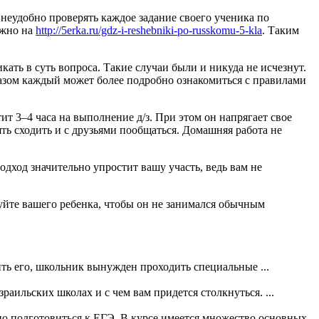
 неудобно проверять каждое задание своего ученика по
ожно на
http://5erka.ru/gdz-i-reshebniki-po-russkomu-5-kla
. Таким
ать в суть вопроса. Такие случаи были и никуда не исчезнут.
бразом каждый может более подробно ознакомиться с правилами
т 3–4 часа на выполнение д/з. При этом он напрягает свое
ять сходить и с друзьями пообщаться. Домашняя работа не
одход значительно упростит вашу участь, ведь вам не
ируйте вашего ребенка, чтобы он не занимался обычным
ть его, школьник вынужден проходить специальные ...
раильских школах и с чем вам придется столкнуться. ...
но подготовиться к ЕГЭ. В курсе имеется множество основных