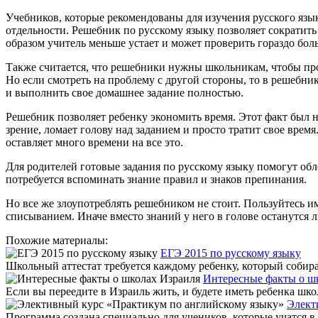
Учебников, которые рекомендованы для изучения русского язык
отдельности. Решебник по русскому языку позволяет сократить 
образом учитель меньше устает и может проверить гораздо боль
Также считается, что решебники нужны школьникам, чтобы прос
Но если смотреть на проблему с другой стороны, то в решебник
и выполнить свое домашнее задание полностью.
Решебник позволяет ребенку экономить время. Этот факт был на
зрение, ломает голову над заданием и просто тратит свое врем
оставляет много времени на все это.
Для родителей готовые задания по русскому языку помогут обл
потребуется вспоминать знание правил и знаков препинания.
Но все же злоупотреблять решебником не стоит. Пользуйтесь им
списыванием. Иначе вместо знаний у него в голове останутся
Похожие материалы:
ЕГЭ 2015 по русскому языку
Школьный аттестат требуется каждому ребенку, который собира
Интересные факты о ш
Если вы переедите в Израиль жить, и будете иметь ребенка шко
Элект
Программа создана специально для учеников, которые учатся в