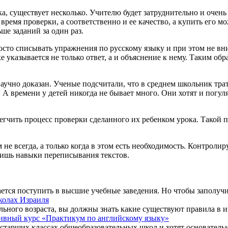
а, существует несколько. Учителю будет затруднительно и очень
время проверки, а соответственно и ее качество, а купить его м
ше заданий за один раз.
то списывать упражнения по русскому языку и при этом не вник
е указывается не только ответ, а и объяснение к нему. Таким о
учно доказан. Ученые подсчитали, что в среднем школьник трати
я. А времени у детей никогда не бывает много. Они хотят и погул
егчить процесс проверки сделанного их ребенком урока. Такой п
 не всегда, а только когда в этом есть необходимость. Контрол
 лишь навыки переписывания текстов.
ется поступить в высшие учебные заведения. Но чтобы заполучи
колах Израиля
льного возраста, вы должны знать какие существуют правила в из
ивный курс «Практикум по английскому языку»
 старших классах общеобразовательных школ и хотят основатель