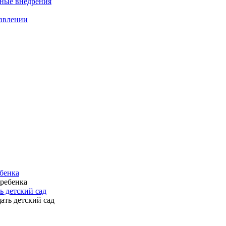
нные внедрения
равлении
ебенка
ь детский сад