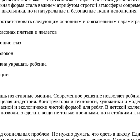
ольная форма стала важным атрибутом строгой атмосферы совре
 школьника, но и натуральные и безопасные ткани исполнения.
соответствовать следующим основным и обязательным параметра
асонах платьев и жилетов
ющие глаз
олокон
жна украшать ребенка
ации
ишь негативные эмоции. Современное решение позволяет ребятам
целая индустрия. Конструкторы и технологи, художники и модел
пасной и экологически чистой формой для ребят. В детской колл
позволило сделать вещи не только прочными, но и стойкими к и
яд социальных проблем. Не нужно думать, что одеть в школу. 
за принадлежность к данному учебному заведению. Отлично вып