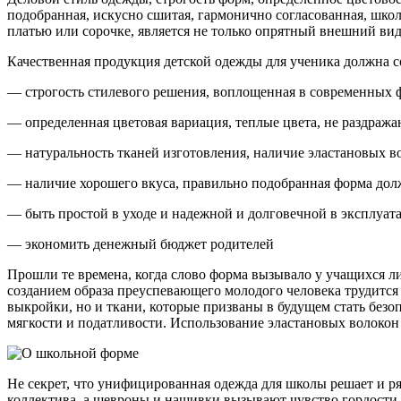
подобранная, искусно сшитая, гармонично согласованная, шк
платью или сорочке, является не только опрятный внешний вид
Качественная продукция детской одежды для ученика должна 
— строгость стилевого решения, воплощенная в современных ф
— определенная цветовая вариация, теплые цвета, не раздража
— натуральность тканей изготовления, наличие эластановых в
— наличие хорошего вкуса, правильно подобранная форма дол
— быть простой в уходе и надежной и долговечной в эксплуат
— экономить денежный бюджет родителей
Прошли те времена, когда слово форма вызывало у учащихся л
созданием образа преуспевающего молодого человека трудится 
выкройки, но и ткани, которые призваны в будущем стать безо
мягкости и податливости. Использование эластановых волокон 
Не секрет, что унифицированная одежда для школы решает и р
коллектива, а шевроны и нашивки вызывают чувство гордости 