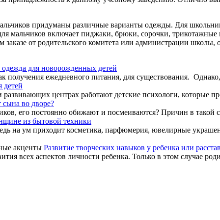
альчиков придуманы различные варианты одежды. Для школьниц -
для мальчиков включает пиджаки, брюки, сорочки, трикотажные
 заказе от родительского комитета или администрации школы, о
 одежда для новорожденных детей
 получения ежедневного питания, для существования. Однако, не
я детей
 и развивающих центрах работают детские психологи, которые пр
 сына во дворе?
иков, его постоянно обижают и посмеиваются? Причин в такой с
нщине из бытовой техники
едь на ум приходит косметика, парфюмерия, ювелирные украшени
Развитие творческих навыков у ребенка или расст
ития всех аспектов личности ребенка. Только в этом случае роди