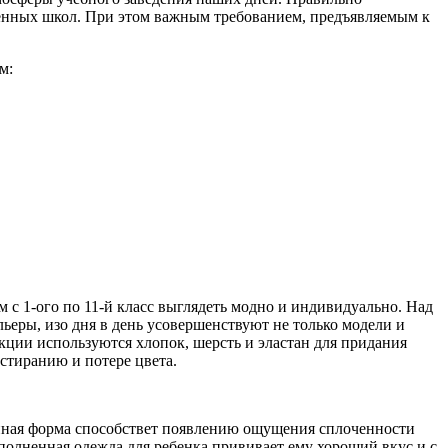
менных школ. При этом важным требованием, предъявляемым к
м:
 с 1-ого по 11-й класс выглядеть модно и индивидуально. Над
ьеры, изо дня в день усовершенствуют не только модели и
екции используются хлопок, шерсть и эластан для придания
стиранию и потере цвета.
Единая форма способствет появлению ощущения сплоченности
олненная одежда для ребенка прививает ему хороший вкус и с