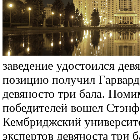
заведение удостоился дев
позицию получил Гарвард
девяносто три бала. Поми
победителей вошел Стэнфо
Кембриджский университе
экспертов девяноста три б