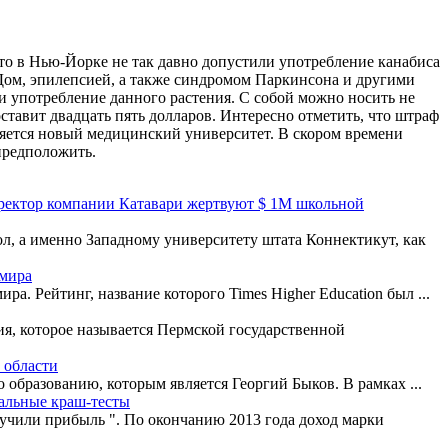
то в Нью-Йорке не так давно допустили употребление канабиса
ИДом, эпилепсией, а также синдромом Паркинсона и другими
ли употребление данного растения. С собой можно носить не
тавит двадцать пять долларов. Интересно отметить, что штраф
ляется новый медицинский университет. В скором времени
 предположить.
ректор компании Катавари жертвуют $ 1M школьной
л, а именно Западному университету штата Коннектикут, как
 мира
. Рейтинг, название которого Times Higher Education был ...
ия, которое называется Пермской государственной
 области
 образованию, которым является Георгий Быков. В рамках ...
уальные краш-тесты
лучили прибыль ". По окончанию 2013 года доход марки