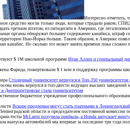
Интересно отметить, ч
вное средство могли только люди, которые страдали раком, СП
дцать третьим штатом, из пятидесяти в Америки, где легализова
ьные органы обнаружат большее содержание канабиса, штраф сос
 территории Нью-Йорка больше. Таким образом, в Америке появ
ован канабис. Но сколько это может занять времени пока сложно
Итан Аллен и генеральный ди
жена Фарида, пожертвовали $ 1 млн в поддержку программы шко
Столичный университет вернулся в Топ-350 университетов
ова вновь вернулся в топ-двести ведущих высших заведений мира
 в Днепропетровске стала университетом
дарственное бюджетное учреждение профессионального образован
Вскоре продленки могут стать платными в Ленинградской
Ленинградской области и председателем постоянной комиссии по
McLaren получила прибыль, а Honda запускает вирт
чала выпуска автомобилей мы впервые за последние три года по