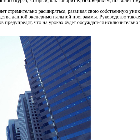
нного курса, который, как говорит Крэбб-Бернхэм, позволит ему
будет стремительно расширяться, развивая свою собственную уни
водства данной экспериментальной программы. Руководство также
в предупредят, что на уроках будет обсуждаться исключительно 