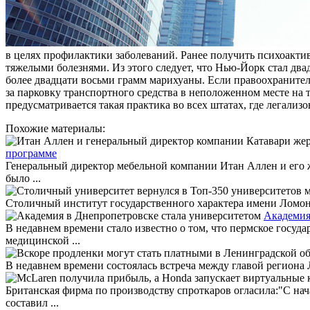
в целях профилактики заболеваний. Ранее получить психоакти
тяжелыми болезнями. Из этого следует, что Нью-Йорк стал два
более двадцати восьми грамм марихуаны. Если правоохранител
за парковку транспортного средства в неположенном месте на
предусматривается такая практика во всех штатах, где легализ
Похожие материалы:
программе
Генеральный директор мебельной компании Итан Аллен и его 
было ...
Столичный институт государственного характера имени Ломонос
Академия
В недавнем времени стало известно о том, что пермское госу
медицинской ...
В недавнем времени состоялась встреча между главой региона 
Британская фирма по производству спроткаров огласила:"C на
составил ...