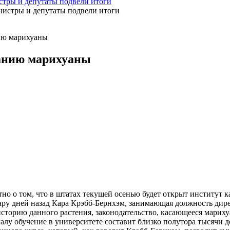
стры и депутаты подвели итоги
ию марихуаны
анию марихуаны
тно о том, что в штатах текущей осенью будет открыт институт
пару дней назад Кара Крэбб-Бернхэм, занимающая должность дире
 историю данного растения, законодательство, касающееся мари
алу обучение в университете составит близко полутора тысячи 