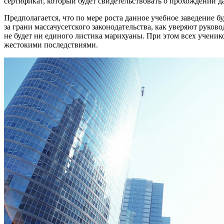
сертификат, который будет свидетельствовать о прохождении да
Предполагается, что по мере роста данное учебное заведение 
за грани массачусетского законодательства, как уверяют руко
не будет ни единого листика марихуаны. При этом всех ученико
жестокими последствиями.