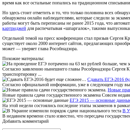
время как все остальные попались на традиционном списывани
Но здесь стоит отметить и то, что только половина всех обна
обнаружена онлайн наблюдателями, которые следили за экзам
работы могут быть переписаны не ранее 2015 года, что автомат
картриджей
для распечатывая «шпаргалок», такими выпусника
Отдельной темой на пресс конференции стал призыв Сергея Кра
существует около 2000 интернет сайтов, предлагающих приобре
может — уверяет глава Рособнадзора.
Похожие материалы:
Согласно заявлению нынешнего главы Рособрнадзора Сергея Кр
транспортировку ...
Сдавать ЕГЭ-2016 б
Согласно официальной информации, уже в следующем году вып
Новые прав
Новые правила сдачи государственного экзамена Совсем недавно
ЕГЭ 2015 — основные данны
На этой недели состоялись последние этапы экзаменов в рамка
В У
В недавнем времени стало известно, что пересдача государствен
Добавить комментарий