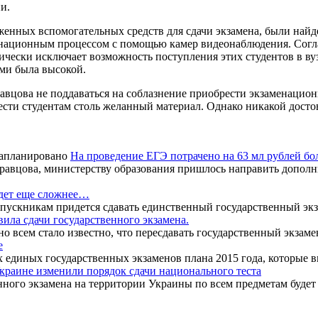
и.
руженных вспомогательных средств для сдачи экзамена, были на
енационным процессом с помощью камер видеонаблюдения. Согл
ически исключает возможность поступления этих студентов в вуз
ми была высокой.
вцова не поддаваться на соблазнение приобрести экзаменационн
сти студентам столь желанный материал. Однако никакой достов
На проведение ЕГЭ потрачено на 63 мл рублей бо
авцова, министерству образования пришлось направить дополни
удет еще сложнее…
ускникам придется сдавать единственный государственный экза
ила сдачи государственного экзамена.
 всем стало известно, что пересдавать государственный экзамен
е
х единых государственных экзаменов плана 2015 года, которые в
краине изменили порядок сдачи национального теста
ного экзамена на территории Украины по всем предметам будет пр