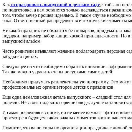
Как
отпраздновать выпускной в детском саду
, чтобы он ост
по подготовке, а вам останется только наслаждаться празднико
том, чтобы вечер прошел идеально. В таком случае необходимо 
рак». Ответственный распределяет все технические моменты м
Никакой праздник не обходится без подарков, придумать и зак
подарки, например набор канцелярской принадлежности. Но в 
выпускной альбом.
Часто родители изъявляют желание поблагодарить персонал сад
забудьте о цветах.
Следующее на что необходимо обратить внимание – оформлени
Так же можно украсить стены рисунками самих детей.
Необходимо придумать развлекательную программу. Это могут
профессиональных организаторов детских праздников.
Еще одна немаловажная деталь выпускного – сладкий стол для 
полезно. Не стоит подавать горячие блюда, лучше остановитьс
И самая последняя в списке, но не менее важная – фото и виде
просмотре в будущем таких важных моментов жизни вашего м
Помните, что ваши силы по организации праздника с лихвой о