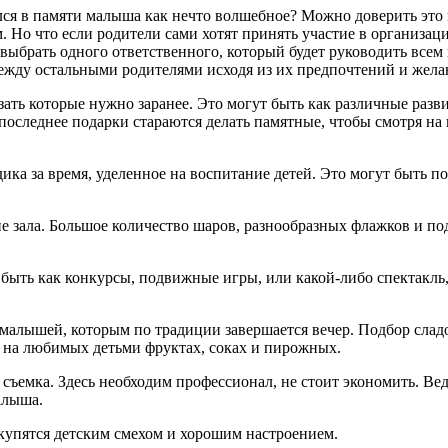
ался в памяти малыша как нечто волшебное? Можно доверить это 
м. Но что если родители сами хотят принять участие в организа
выбрать одного ответственного, который будет руководить всем 
ежду остальными родителями исходя из их предпочтений и желани
азать которые нужно заранее. Это могут быть как различные раз
последнее подарки стараются делать памятные, чтобы смотря на
ика за время, уделенное на воспитание детей. Это могут быть п
е зала. Большое количество шаров, разнообразных флажков и п
 быть как конкурсы, подвижные игры, или какой-либо спектакль
малышей, которым по традиции завершается вечер. Подбор сладо
я на любимых детьми фруктах, соках и пирожных.
о съемка. Здесь необходим профессионал, не стоит экономить. Ве
алыша.
купятся детским смехом и хорошим настроением.