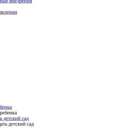
нные внедрения
равлении
ебенка
ь детский сад