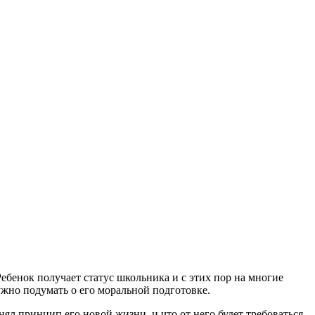
Ребенок получает статус школьника и с этих пор на многие
ужно подумать о его моральной подготовке.
нял принцип его новой жизни, и что от него будет требоваться