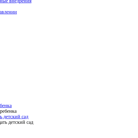
нные внедрения
равлении
ебенка
ь детский сад