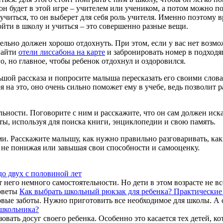
н будет в этой игре – учителем или учеником, а потом можно по
т учиться, то он выберет для себя роль учителя. Именно поэтому
йти в школу и учиться – это совершенно разные вещи.
льно должен хорошо отдохнуть. При этом, если у вас нет возмож
 найти
отели лиссабона на карте
и забронировать номер в подходя
о, но главное, чтобы ребенок отдохнул и оздоровился.
шой рассказа и попросите малыша пересказать его своими словам
я на это, оно очень сильно поможет ему в учебе, ведь позволит
ности. Поговорите с ним и расскажите, что он сам должен иска
еты, используя для поиска книги, энциклопедии и свою память.
. Расскажите малышу, как нужно правильно разговаривать, каки
, не понижая или завышая свои способности и самооценку.
до двух с половиной лет
него немного самостоятельности. Но дети в этом возрасте не все
Как выбрать школьный рюкзак для ребенка? Практические
е заботы. Нужно приготовить все необходимое для школы. А сам
 школьника?
ать досуг своего ребенка. Особенно это касается тех детей, кот