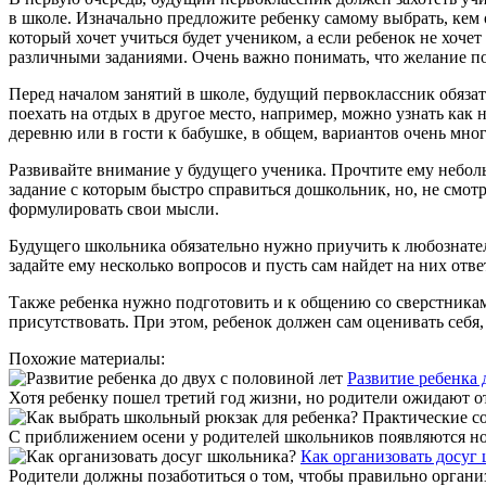
в школе. Изначально предложите ребенку самому выбрать, кем о
который хочет учиться будет учеником, а если ребенок не хоче
различными заданиями. Очень важно понимать, что желание по
Перед началом занятий в школе, будущий первоклассник обязате
поехать на отдых в другое место, например, можно узнать как
деревню или в гости к бабушке, в общем, вариантов очень мног
Развивайте внимание у будущего ученика. Прочтите ему неболь
задание с которым быстро справиться дошкольник, но, не смотр
формулировать свои мысли.
Будущего школьника обязательно нужно приучить к любознатель
задайте ему несколько вопросов и пусть сам найдет на них отв
Также ребенка нужно подготовить и к общению со сверстниками
присутствовать. При этом, ребенок должен сам оценивать себя
Похожие материалы:
Развитие ребенка 
Хотя ребенку пошел третий год жизни, но родители ожидают от 
С приближением осени у родителей школьников появляются новы
Как организовать досуг
Родители должны позаботиться о том, чтобы правильно организов