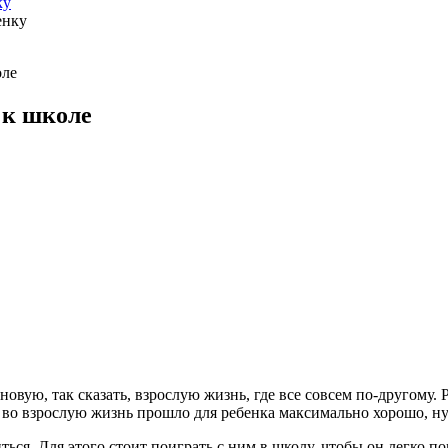
ку
оле
 к школе
овую, так сказать, взрослую жизнь, где все совсем по-другому. 
е во взрослую жизнь прошло для ребенка максимально хорошо, н
ься. Для этого стоит поиграть с ним в школу, чтобы он легко по