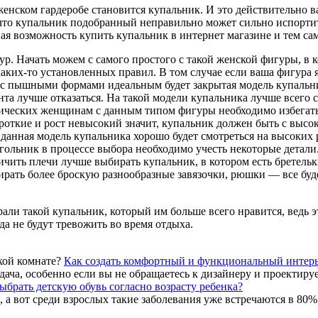
женском гардеробе становится купальник. И это действительно в
, что купальник подобранный неправильно может сильно испорти
я возможность купить купальник в интернет магазине и тем са
р. Начать можем с самого простого с такой женской фигуры, в к
каких-то установленных правил. В том случае если ваша фигура
с пышными формами идеальным будет закрытая модель купальник
нта лучше отказаться. На такой модели купальника лучше всего 
трических женщинам с данным типом фигуры необходимо избегат
откие и рост невысокий значит, купальник должен быть с высок
 данная модель купальника хорошо будет смотреться на высоких 
ольник в процессе выбора необходимо учесть некоторые детали. 
ить плечи лучше выбирать купальник, в котором есть бретельки
ать более броскую разнообразные завязочки, рюшки — все буде
рали такой купальник, который им больше всего нравится, ведь
да не будут тревожить во время отдыха.
Как создать комфортный и функциональный интерье
ача, особенно если вы не обращаетесь к дизайнеру и проектирует
ыбрать детскую обувь согласно возрасту ребенка?
, а вот среди взрослых такие заболевания уже встречаются в 80