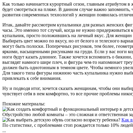
Как только начинается курортный сезон, главным атрибутом в 
будет смотреться на пляже. В данном случае важно запомнить
развития современных технологий у женщин появилась отлична
Итак, давайте рассмотрим купальники для разных женских фигу
часы. Это именно тот случай, когда не нужно придерживаться 
купальник, просто положившись на личный вкус. Для женщин 
Выбирать цвет можно по вкусу, но от белого и телесного вариа
могут быть полоски. Поперечных рисунков, тем более, геоме
яркими, насыщенными рисунками на груди. Если у вас ноги кор
ноги будут казать длиннее. Также хочется вспомнить о бикини,
выглядят намного шире плеч, и фигура чем-то напоминает треуг
должен быть однотонным в темном цвете. Чтобы немного увелич
Для такого типа фигуры нижнюю часть купальника нужно выбир
привлекать к себе внимания.
Ну и подводя итог, хочется сказать женщинам, чтобы они выби
чувствует себя в нем комфортно, то все прочие проблемы никог
Похожие материалы:
Обустройство любой комнаты – это сложная и ответственная зад
Как в
По статистике, с проблемами стоп рождается только 10% людей
...