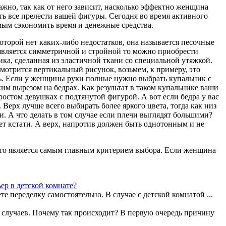
ажно, так как от него зависит, насколько эффектно женщина
ть все прелести вашей фигуры. Сегодня во время активного
мым сэкономить время и денежные средства.
оторой нет каких-либо недостатков, она называется песочные
 является симметричной и стройной то можно приобрести
а, сделанная из эластичной ткани со специальной утяжкой.
смотрится вертикальный рисунок, возьмем, к примеру, это
ь. Если у женщины руки полные нужно выбрать купальник с
им вырезом на бедрах. Как результат в таком купальнике ваши
ростом девушках c подтянутой фигурой. А вот если бедра у вас
Верх лучше всего выбирать более яркого цвета, тогда как низ
. А что делать в том случае если плечи выглядят большими?
т кстати. А верх, напротив должен быть однотонным и не
 это является самым главным критерием выбора. Если женщина
р в детской комнате?
е переделку самостоятельно. В случае с детской комнатой ...
% случаев. Почему так происходит? В первую очередь причину