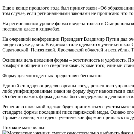
Еще в конце прошлого года был принят закон «Об образовании
том случае, если региональными законами не прописано что-то
На региональном уровне форма введена только в Ставропольск
посещали класс в хиджабах.
На очередной конференции Президент Владимир Путин дал оче
вводится уже давно. В едином стиле одеваются ученики школ С
Саратовской, Пензенской, Ярославской областей и республик Т
Основная цель введения формы – эстетичность и удобность. П
комфорт в общении со сверстниками. Кроме того, единый стан
Форму для многодетных предоставят бесплатно
Единый стандарт определят органы государственного управлен
либо унифицированные знаки на форму будут наноситься в свя
Особенно важно: форма должна быть выдержана в деловом стил
Решение о школьной одежде будет приниматься с учетом матер
стандарта формы последний писк парижской моды. Однако огов
Примечательно, что идея с ученической формой пришлась по д
Похожие материалы: