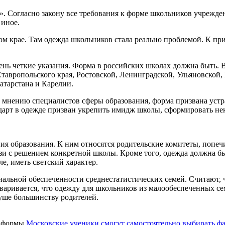
». Согласно закону все требования к форме школьников учрежден
 иное.
ом крае. Там одежда школьников стала реально проблемой. К пр
нь четкие указания. Форма в российских школах должна быть. 
тавропольского края, Ростовской, Ленинградской, Ульяновской,
атарстана и Карелии.
о мнению специалистов сферы образования, форма призвана устр
дарт в одежде призван укрепить имидж школы, сформировать не
ия образования. К ним относятся родительские комитеты, попе
зи с решением конкретной школы. Кроме того, одежда должна б
е, иметь светский характер.
иальной обеспеченности среднестатистических семей. Считают, 
аривается, что одежду для школьников из малообеспеченных сем
уше большинству родителей.
Московские ученики смогут самостоятельно выбирать ф