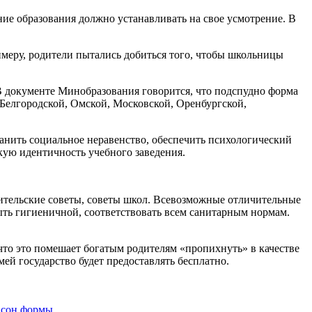
ие образования должно устанавливать на свое усмотрение. В
имеру, родители пытались добиться того, чтобы школьницы
В документе Минобразования говорится, что подспудно форма
 Белгородской, Омской, Московской, Оренбургской,
анить социальное неравенство, обеспечить психологический
кую идентичность учебного заведения.
чительские советы, советы школ. Всевозможные отличительные
ыть гигиеничной, соответствовать всем санитарным нормам.
что это помешает богатым родителям «пропихнуть» в качестве
ей государство будет предоставлять бесплатно.
асон формы