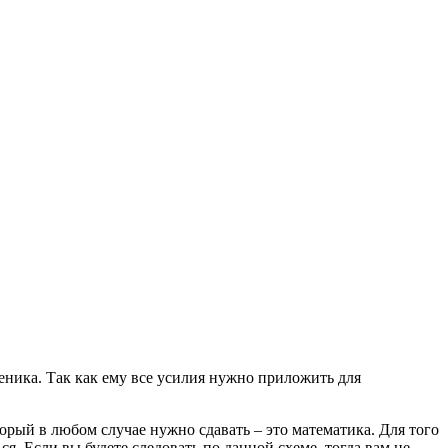
еника. Так как ему все усилия нужно приложить для
орый в любом случае нужно сдавать – это математика. Для того
. Если вы будете следовать по данной схеме, тогда вам не