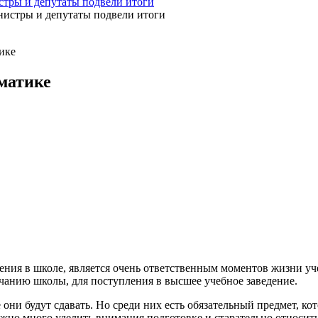
стры и депутаты подвели итоги
ике
матике
ения в школе, является очень ответственным моментов жизни уч
нчанию школы, для поступления в высшее учебное заведение.
ни будут сдавать. Но среди них есть обязательный предмет, кот
но много уделить внимания подготовке и старательно относиться