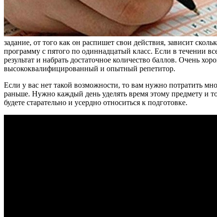
задание, от того как он распишет свои действия, зависит сколь
программу с пятого по одиннадцатый класс. Если в течении всех
результат и набрать достаточное количество баллов. Очень хор
высококвалифицированный и опытный репетитор.
Если у вас нет такой возможности, то вам нужно потратить мно
раньше. Нужно каждый день уделять время этому предмету и то
будете старательно и усердно относиться к подготовке.