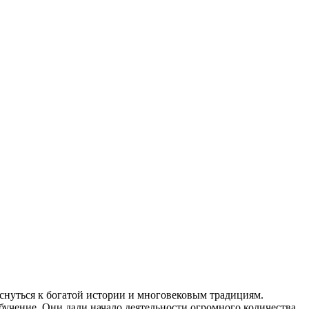
снуться к богатой истории и многовековым традициям.
бучение. Они дали начало деятельности огромного количества