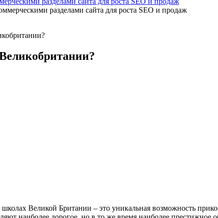
мерческими разделами сайта для роста SEO и продаж
ликобритании?
 Великобритании?
 школах Великой Британии – это уникальная возможность прико
ляют наиболее дорогое, но в то же время наиболее престижное о