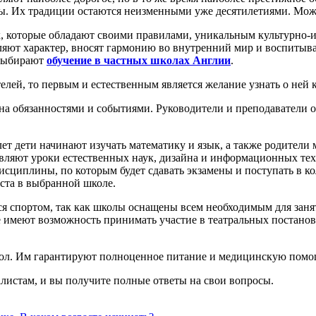
ы. Их традиции остаются неизменными уже десятилетиями. Можно 
, которые обладают своими правилами, уникальным культурно-
каляют характер, вносят гармонию во внутренний мир и воспитыв
 выбирают
обучение в частных школах Англии
.
елей, то первым и естественным является желание узнать о ней
на обязанностями и событиями. Руководители и преподаватели оч
лет дети начинают изучать математику и язык, а также родители 
авляют уроки естественных наук, дизайна и информационных тех
дисциплины, по которым будет сдавать экзамены и поступать в к
ста в выбранной школе.
ся спортом, так как школы оснащены всем необходимым для занят
имеют возможность принимать участие в театральных постановк
кол. Им гарантируют полноценное питание и медицинскую помощ
листам, и вы получите полные ответы на свои вопросы.