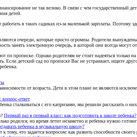
нсирование не так велико. В связи с чем государственный дет
ния детей.
работать в таких садиках из-за маленькой зарплаты. Поэтому з
ляются очереди, которые просто огромны. Родители вынуждены ж
жность занять электронную очередь, в которой они всегда могут
по прописке. Однако родителям не стоит надеяться только на с
. Если детский сад по прописке Вас не устраивает, ищите друго
ребенка.
ты
висимости от возраста. Дети в этом плане не являются исключе
: вопрос-ответ
бенка сталкиваться с его капризами, мы решили рассказать о ни
Первый раз в первый класс: как подготовить к школе ребенка?
лько родился, но время летит незаметно и ребенка нужно готовит
отдавать ребенка в музыкальную школу?
 тому, что задается вопросом: как развить способности своего р