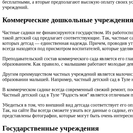
бесплатными, а вторые предполагают высокую оплату своих услу
учреждений.
Коммерческие дошкольные учреждени
Частные садики не финансируются государством. Их работоспосо
такой детский сад предлагает соответствующие. Так, частные с
которых детсад — единственная надежда. Причем, проводив ут
всегда находятся под присмотром воспитателей, которые уделя
Преподавательский состав коммерческого сада является его г
образованием. Как правило, с малышами работают молодые де
Другим преимуществом частных учреждений является малочисле
образовании малышей. Например, частный детский сад в Туле н
В коммерческом садике всегда современный свежий ремонт, пос
Частный детский сад в Туле “Радость моя” является отличным 
Убедиться в том, что внешний вид детсада соответствует его
Так, на сайте Вы всегда сможете узнать все данные о садике, 
представлены фотографии, которые могут быть очень интересн
Государственные учреждения