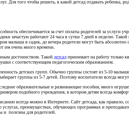
г. Для того чтобы решить, в какой детсад отдавать ребенка, ро
я
бность обеспечивается за счет оплаты родителей за услуги учре
адики зачастую работают 24 часа в сутки 7 дней в неделю. Тако
ром малыша в садик, до вечера родители могут быть абсолютно
ют им очень много времени.
лавным достоинством. Такой
детсад
принимает на работу только 
вушки с соответствующим педагогическим образованием.
нность детских групп. Обычно группы состоят из 5-10 малышей
абирает группы из 5-7 детей. Поэтому воспитатели всегда могу
ледние образовательные и развивающие пособия, много игрушек,
примером подобного учреждения, в котором детям всегда комфор
 описанию всегда можно в Интернете. Сайт детсада, как правил
его услугах, преимуществах, обучающих программах и преподават
ы и полезны для родителей.