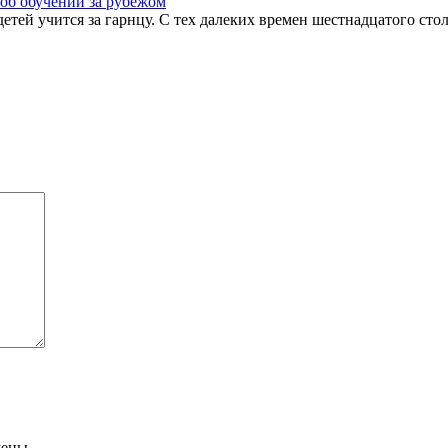
 об обучении за рубежом
етей учится за гарнцу. С тех далеких времен шестнадцатого сто
щены.