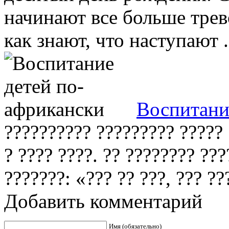
начинают все больше трев
как знают, что наступают .
Воспитани
?????????? ????????? ????? 
? ???? ????. ?? ???????? ???
???????: «??? ?? ???, ??? ??
Добавить комментарий
Имя (обязательно)