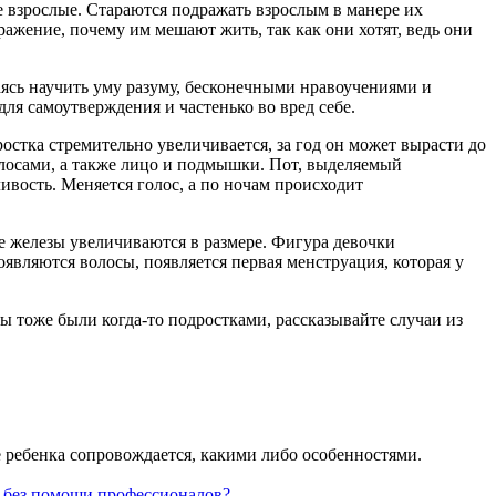
 взрослые. Стараются подражать взрослым в манере их
ражение, почему им мешают жить, так как они хотят, ведь они
аясь научить уму разуму, бесконечными нравоучениями и
ля самоутверждения и частенько во вред себе.
остка стремительно увеличивается, за год он может вырасти до
олосами, а также лицо и подмышки. Пот, выделяемый
ливость. Меняется голос, а по ночам происходит
ые железы увеличиваются в размере. Фигура девочки
являются волосы, появляется первая менструация, которая у
вы тоже были когда-то подростками, рассказывайте случаи из
е ребенка сопровождается, какими либо особенностями.
а без помощи профессионалов?