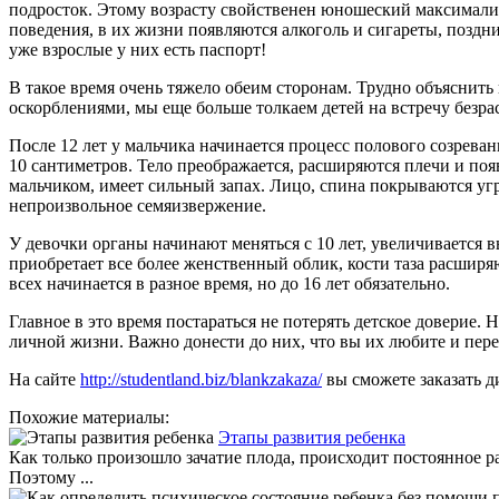
подросток. Этому возрасту свойственен юношеский максимализ
поведения, в их жизни появляются алкоголь и сигареты, поздн
уже взрослые у них есть паспорт!
В такое время очень тяжело обеим сторонам. Трудно объяснить
оскорблениями, мы еще больше толкаем детей на встречу безра
После 12 лет у мальчика начинается процесс полового созрева
10 сантиметров. Тело преображается, расширяются плечи и по
мальчиком, имеет сильный запах. Лицо, спина покрываются угря
непроизвольное семяизвержение.
У девочки органы начинают меняться с 10 лет, увеличивается 
приобретает все более женственный облик, кости таза расширя
всех начинается в разное время, но до 16 лет обязательно.
Главное в это время постараться не потерять детское доверие.
личной жизни. Важно донести до них, что вы их любите и переж
На сайте
http://studentland.biz/blankzakaza/
вы сможете заказать 
Похожие материалы:
Этапы развития ребенка
Как только произошло зачатие плода, происходит постоянное р
Поэтому ...