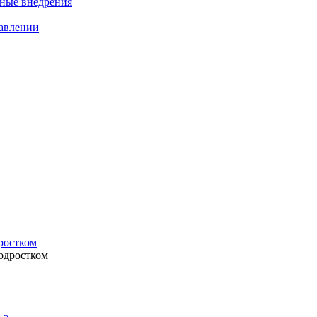
нные внедрения
равлении
ростком