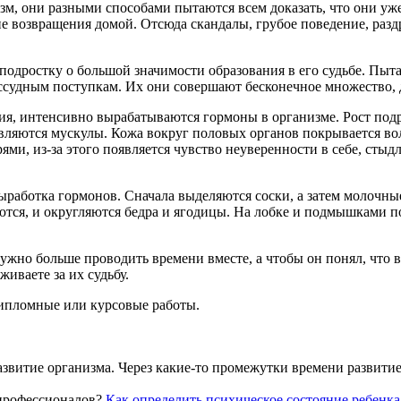
м, они разными способами пытаются всем доказать, что они уже
ие возвращения домой. Отсюда скандалы, грубое поведение, разд
 подростку о большой значимости образования в его судьбе. Пыт
ссудным поступкам. Их они совершают бесконечное множество, д
ния, интенсивно вырабатываются гормоны в организме. Рост подр
являются мускулы. Кожа вокруг половых органов покрывается в
ми, из-за этого появляется чувство неуверенности в себе, стыд
выработка гормонов. Сначала выделяются соски, а затем молочн
ются, и округляются бедра и ягодицы. На лобке и подмышками по
 Нужно больше проводить времени вместе, а чтобы он понял, что 
иваете за их судьбу.
дипломные или курсовые работы.
азвитие организма. Через какие-то промежутки времени развити
Как определить психическое состояние ребенк