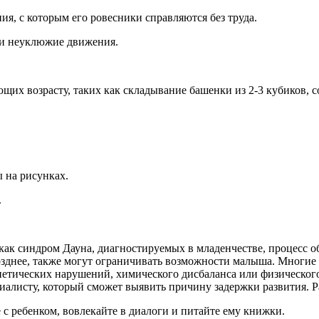
я, с которым его ровесники справляются без труда.
 и неуклюжие движения.
ющих возрасту, таких как складывание башенки из 2-3 кубиков, 
 на рисунках.
.
как синдром Дауна, диагностируемых в младенчестве, процесс о
зднее, также могут ограничивать возможности малыша. Многие 
етических нарушений, химического дисбаланса или физического 
пециалисту, который сможет выявить причину задержки развития.
с ребенком, вовлекайте в диалоги и питайте ему книжки.