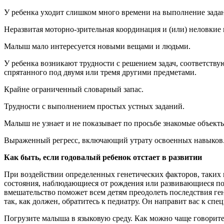
У ребенка уходит слишком много времени на выполнение задани
Неразвитая моторно-зрительная координация и (или) неловкие
Малыш мало интересуется новыми вещами и людьми.
У ребенка возникают трудности с решением задач, соответству
спрятанного под двумя или тремя другими предметами.
Крайне ограниченный словарный запас.
Трудности с выполнением простых устных заданий.
Малыш не узнает и не показывает по просьбе знакомые объекты
Выраженный регресс, включающий утрату освоенных навыков
Как быть, если годовалый ребенок отстает в развитии
При воздействии определенных генетических факторов, таких 
состояния, наблюдающиеся от рождения или развивающиеся по
вмешательство поможет всем детям преодолеть последствия ген
так, как должен, обратитесь к педиатру. Он направит вас к с
Погрузите малыша в языковую среду. Как можно чаще говорите 