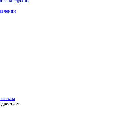
нные внедрения
равлении
ростком