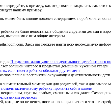
онстрируйте, к примеру, как открывать и закрывать емкости с 
 следует вашему примеру.
к может быть вполне доволен созерцанием, порой хочется остави
 ребенка не было недостатка в общении с другими детьми и взро
ками, имеющими с ним общие интересы.
 englishdom.com. Здесь вы сможете найти всю необходимую инфор
Предметно-манипуляторная деятельность детей второго п
ляет большой интерес и предметам домашней кухонной утвари. Ес
лать, если твоего ребенка обижают другие дети
еском плане и восприятии окружающей действительности дети ча
 знаменательный момент, как для родителей, так и для самого ма
 помочь застенчивому ребенку проявить себя в школе
 некрасивым, глупым, слабым, смешным и так далее. Самооценка 
збалованным ребенком
 которые он не ценит, постоянно капризничает и что – то требу