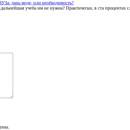
УЗа: дань моде, или необходимость?
 дальнейшая учеба им не нужна? Практически, в ста процентах слу
щены.