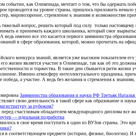
событии, как Олимпиада, мечтает о том, что бы одержать победу
орое проводится на уровне страны, пришлось приложить немало
тер, мировоззрение, стремление к знаниям и возможностям при
тяжелый вопрос, решить который под силу только настоящему п
онимать и принимать каждого школьника, который смог вырваться
А ведь именно все это касается первого замминистра образован
ований в сфере образования, которой, можно прочитать на офи
ийского конкурса знаний, является уже высоким показателем его 
го жизни является участие в Олимпиаде, так как об это должны 
етственности и торжества. В такие дни сбывается ритм жизни уч
волнение. Именно атмосферу интеллектуального праздника, прич
еда, а участие. А ведь без желания и стремления к знаниям, н
Замминистра образования и науки РФ Третьяк Наталь
твляет свою деятельность в такой сфере как образование и наука
магистратуру за рубежом?
 перед счастливым обладателем международного диплома все же 
оутер — идеальная подработка
вилось в свое время поступить в один из ВУЗов страны. Это вр
ники?
ся в соответствующем предмете (истории, физике, биологии). И не