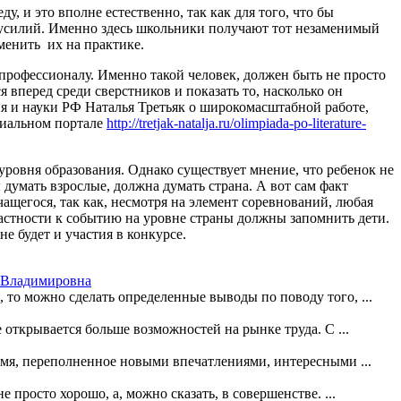
, и это вполне естественно, так как для того, что бы
 усилий. Именно здесь школьники получают тот незаменимый
менить их на практике.
рофессионалу. Именно такой человек, должен быть не просто
 вперед среди сверстников и показать то, насколько он
ия и науки РФ Наталья Третьяк о широкомасштабной работе,
циальном портале
http://tretjak-natalja.ru/olimpiada-po-literature-
уровня образования. Однако существует мнение, что ребенок не
думать взрослые, должна думать страна. А вот сам факт
ащегося, так как, несмотря на элемент соревнований, любая
астности к событию на уровне страны должны запомнить дети.
е будет и участия в конкурсе.
я Владимировна
, то можно сделать определенные выводы по поводу того, ...
открывается больше возможностей на рынке труда. С ...
емя, переполненное новыми впечатлениями, интересными ...
 просто хорошо, а, можно сказать, в совершенстве. ...