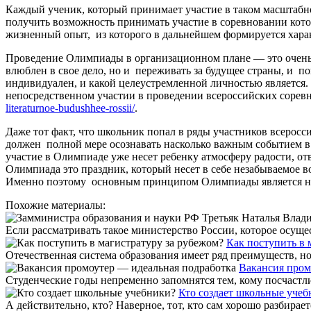
Каждый ученик, который принимает участие в таком масштабном 
получить возможность принимать участие в соревновании кот
жизненный опыт, из которого в дальнейшем формируется харак
Проведение Олимпиады в организационном плане — это очень 
влюблен в свое дело, но и переживать за будущее страны, и п
индивидуален, и какой целеустремленной личностью является. 
непосредственном участии в проведении всероссийских соревн
literaturnoe-budushhee-rossii/
.
Даже тот факт, что школьник попал в ряды участников всеросс
должен полной мере осознавать насколько важным событием в е
участие в Олимпиаде уже несет ребенку атмосферу радости, отв
Олимпиада это праздник, который несет в себе незабываемое 
Именно поэтому основным принципом Олимпиады является не поб
Похожие материалы:
Если рассматривать такое министерство России, которое осущес
Как поступить в 
Отечественная система образования имеет ряд преимуществ, но
Вакансия пром
Студенческие годы непременно запомнятся тем, кому посчастли
Кто создает школьные учеб
А действительно, кто? Наверное, тот, кто сам хорошо разбирает