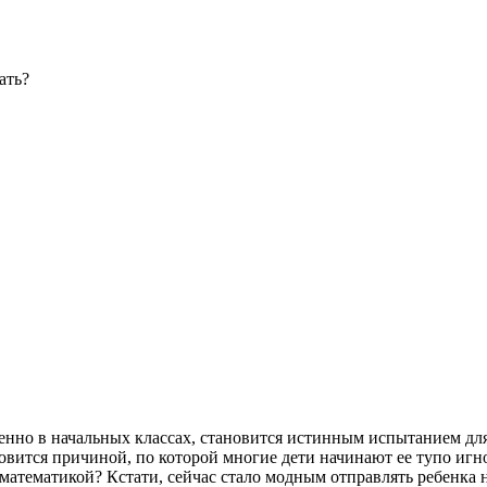
ать?
енно в начальных классах, становится истинным испытанием для д
овится причиной, по которой многие дети начинают ее тупо игно
атематикой? Кстати, сейчас стало модным отправлять ребенка н