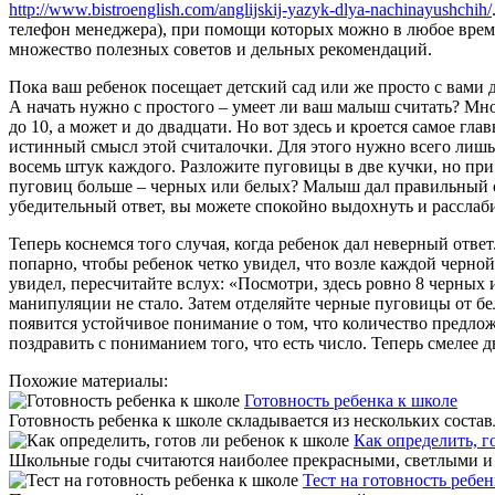
http://www.bistroenglish.com/anglijskij-yazyk-dlya-nachinayushchih/
телефон менеджера), при помощи которых можно в любое врем
множество полезных советов и дельных рекомендаций.
Пока ваш ребенок посещает детский сад или же просто с вами д
А начать нужно с простого – умеет ли ваш малыш считать? Мн
до 10, а может и до двадцати. Но вот здесь и кроется самое гл
истинный смысл этой считалочки. Для этого нужно всего лишь
восемь штук каждого. Разложите пуговицы в две кучки, но при
пуговиц больше – черных или белых? Малыш дал правильный от
убедительный ответ, вы можете спокойно выдохнуть и расслабит
Теперь коснемся того случая, когда ребенок дал неверный отве
попарно, чтобы ребенок четко увидел, что возле каждой черной
увидел, пересчитайте вслух: «Посмотри, здесь ровно 8 черных
манипуляции не стало. Затем отделяйте черные пуговицы от бел
появится устойчивое понимание о том, что количество предлож
поздравить с пониманием того, что есть число. Теперь смелее
Похожие материалы:
Готовность ребенка к школе
Готовность ребенка к школе складывается из нескольких состав
Как определить, г
Школьные годы считаются наиболее прекрасными, светлыми и ув
Тест на готовность ребен