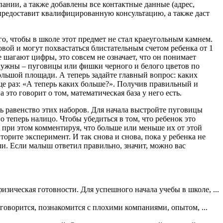
ании, а также добавлены все контактные данные (адрес,
предоставит квалифицированную консультацию, а также даст
го, чтобы в школе этот предмет не стал краеугольным камнем.
вой и могут похвастаться блистательным счетом ребенка от 1
ке шагают цифры, это совсем не означает, что он понимает
нужны – пуговицы или фишки черного и белого цветов по
ольшой площади. А теперь задайте главный вопрос: каких
е раз: «А теперь каких больше?». Получив правильный и
то говорит о том, математическая база у него есть.
ть равенство этих наборов. Для начала выстройте пуговицы
о теперь налицо. Чтобы убедиться в том, что ребенок это
, при этом комментируя, что больше или меньше их от этой
орите эксперимент. И так снова и снова, пока у ребенка не
ли. Если малыш ответил правильно, значит, можно вас
изическая готовности. Для успешного начала учебы в школе, ...
говорится, познакомится с плохими компаниями, опытом, ...