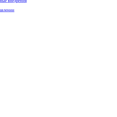
нные внедрения
равлении