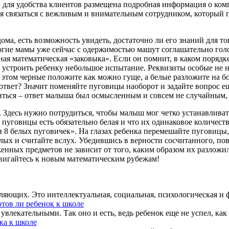
. для удобства клиентов размещена подробная информация о комп
я связаться с вежливым и внимательным сотрудником, который 
ома, есть возможность увидеть, достаточно ли его знаний для то
огие мамы уже сейчас с одержимостью машут соглашательно голо
авная математическая «заковыка». Если он помнит, в каком поряд
 устроить ребенку небольшое испытание. Реквизиты особые не 
 этом черные положите как можно гуще, а белые разложите на б
вет? Значит поменяйте пуговицы наоборот и задайте вопрос ещ
ься – ответ малыша был осмысленным и совсем не случайным, а э
т. Здесь нужно потрудиться, чтобы малыш мог четко устанавлива
 пуговицы есть обязательно белая и что их одинаковое количеств
 и 8 белых пуговичек». На глазах ребенка перемешайте пуговицы
ых и считайте вслух. Убедившись в верности сосчитанного, повт
енных предметов не зависит от того, каким образом их разложи
 двигайтесь к новым математическим рубежам!
ляющих. Это интеллектуальная, социальная, психологическая и ф
отов ли ребенок к школе
лекательными. Так оно и есть, ведь ребенок еще не успел, как 
ка к школе