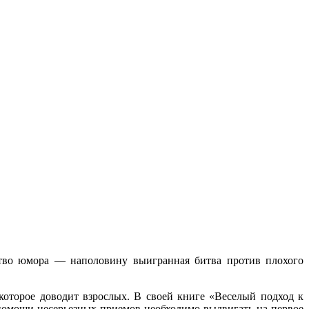
тво юмора — наполовину выигранная битва против плохого
которое доводит взрослых. В своей книге «Веселый подход к
помощи несерьезных приемов необходимо выдвигать на первое