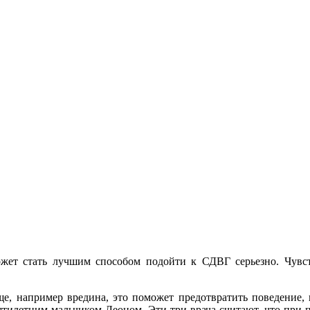
жет стать лучшим способом подойти к СДВГ серьезно. Чувс
ще, например вредина, это поможет предотвратить поведение, 
ятилетним мальчиком Леоном. Эти три врача считают, что при 