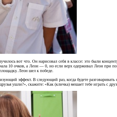
чилось вот что. Он нарисовал себя в классе: это были концентр
чала 10 очков, а Леон — 0, но если верх одерживал Леон при п
 площадку. Леон шел к победе.
изующий эффект. В следующий раз, когда будете разговаривать с
 друзья ушли?», скажите: «Как (кличка) мешает тебе играть с дру