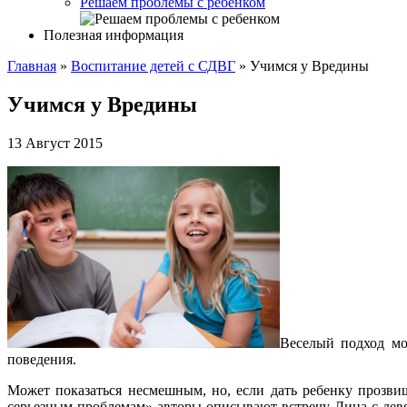
Решаем проблемы с ребенком
Полезная информация
Главная
»
Воспитание детей с СДВГ
»
Учимся у Вредины
Учимся у Вредины
13 Август 2015
Веселый подход мо
поведения.
Может показаться несмешным, но, если дать ребенку прозви
серьезным проблемам» авторы описывают встречу Дина с дев