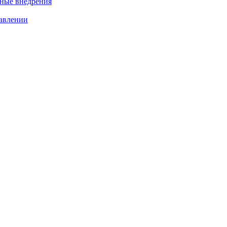
нные внедрения
равлении